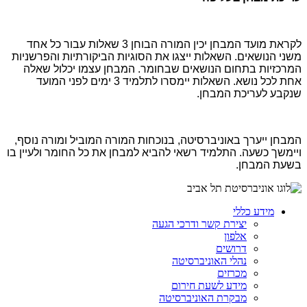
לקראת מועד המבחן יכין המורה הבוחן 3 שאלות עבור כל אחד
משני הנושאים. השאלות ייצגו את הסוגיות הביקורתיות והפרשניות
המרכזיות בתחום הנושאים שבחומר. המבחן עצמו יכלול שאלה
אחת לכל נושא. השאלות יימסרו לתלמיד 3 ימים לפני המועד
שנקבע לעריכת המבחן.
המבחן ייערך באוניברסיטה, בנוכחות המורה המוביל ומורה נוסף,
ויימשך כשעה. התלמיד רשאי להביא למבחן את כל החומר ולעיין בו
בשעת המבחן.
מידע כללי
יצירת קשר ודרכי הגעה
אלפון
דרושים
נהלי האוניברסיטה
מכרזים
מידע לשעת חירום
מבקרת האוניברסיטה