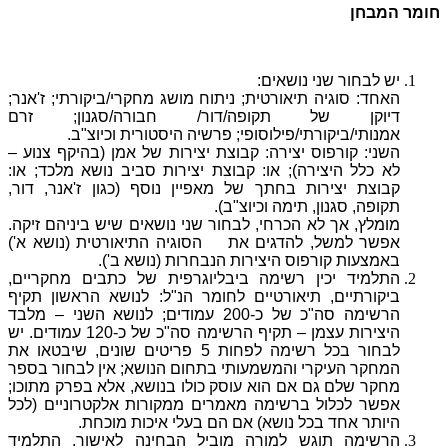
חומר המבחן
יש לבחור שני נושאים:
האחד: סוגיה תיאורטית; ניתוח מושג מחקרי/ביקורתי; ז'אנר;
דיוקן של תקופה/דור/ חבורה/סגנון; זרם
אמנותי/ביקורתי/פילוסופי; פרשיה היסטורית וכיוצ"ב.
השני: קורפוס יצירה: קבוצת יצירות של אמן (בהיקף צנוע –
לא כלל היצירה); או: קבוצת יצירות סביב נושא מלכד; או:
קבוצת יצירות בחתך של מאפיין נוסף (כגון ז'אנר, דור,
תקופה, סגנון, תימה וכיוצ"ב).
מומלץ, אך לא הכרחי, לבחור שני נושאים שיש ביניהם זיקה.
אפשר למשל, להדגים את הסוגיה התיאורטית (נושא א')
באמצעות קורפוס היצירות הנבחרות (נושא ב').
התלמיד יכין רשימה ביבליוגרפית של כתבים מחקריים,
ביקורתיים, תיאורטיים לחומר הנ"ל: לנושא הראשון תקיף
הרשימה סה"כ של כ-200 עמודים; לנושא השני – מלבד
היצירות עצמן – תקיף הרשימה סה"כ של כ-120 עמודים. יש
לבחור בכל רשימה לפחות 5 פריטים שונים, שיבטאו את
המחקר העיקרי והמשמעותי בתחום הנושא; אין לבחור בספר
מחקר שלם גם אם הוא עוסק כולו בנושא, אלא בפרק מתוכו;
אפשר לכלול ברשימה מאמרים ממקורות אלקטרוניים (לכל
היותר אחד בכל נושא) אם הם בעלי איכות מוכחת.
הרשימה תוגש למורה מוביל הבחינה לאישור. התלמיד