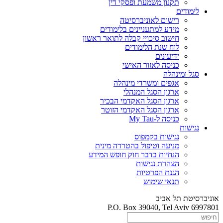
תקנון משמעת ופסקי דין
לימודים
רישום לאוניברסיטה
מידע למתעניינים בלימודים
חישוב סיכויי קבלה לתואר ראשון
לוח שנת הלימודים
ידיעונים
כניסה לאזור האישי
סגל ומינהלה
אגפים ומשרדי מינהלה
ארגון הסגל המנהלי
ארגון הסגל האקדמי הבכיר
ארגון הסגל האקדמי הזוטר
כניסה ל-My Tau
נגישות
נגישות בקמפוס
מניעה וטיפול בהטרדה מינית
הנחיות בדבר חוק חופש המידע
הצהרת נגישות
הגנת הפרטיות
תנאי שימוש
אוניברסיטת תל אביב
P.O. Box 39040, Tel Aviv 6997801