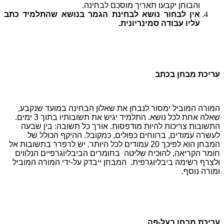
והבוחן יקבעו תאריך מוסכם לבחינה.
אין לבחור נושא לבחינת הגמר בנושא שהתלמיד כתב
עליו עבודה סמינריונית.
עריכת מבחן בכתב
המורה המוביל ימסור לנבחן את שאלון הבחינה במועד שנקבע,
שאלה אחת לכל נושא. התלמיד יגיש את תשובותיו בתוך 3 ימים.
התשובות צריכות להיות מודפסות. אורך כל תשובה: בין שבעה
לעשרה עמודים, ברווחים כפולים, כמקובל. ההיקף הכולל של
המבחן הוא לפיכך 20 עמודים לכל היותר. יש לרפרר בתשובות אל
חומר הקריאה, להוכיח שליטה בחומרים הביבליוגרפיים הנִלווים
ולצרף רשימה ביבליוגרפית. המבחן ייבדק על-ידי המורה המוביל
ומורה נוסף.
עריכת מבחן בעל-פה