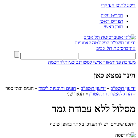
דילוג לתוכן העיקרי
תפריט עליון
תפריט ראשי
תוכן ראשי
ידיעון תשפ"ב
הפקולטה לאמנויות
אוניברסיטת תל אביב
מערכת פניות
אזור אישי לסטודנטים.יות
להרשמה
הינך נמצא כאן
ידיעון תשפ"ב
»
ידיעון תשפ"ב
»
חוגים ותוכניות לימוד
»
חוגים ובתי ספר
»
החוג לאמנות התיאטרון
»
תואר שני
מסלול ללא עבודת גמר
ייתכנו שינויים. יש להתעדכן באתר באופן שוטף