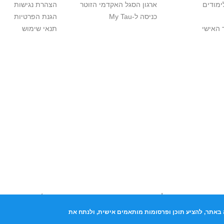
ימודים
ארגון הסגל האקדמי הזוטר
הצהרת נגישות
כניסה ל-My Tau
הגנת הפרטיות
 האישי
תנאי שימוש
יות יוצרים. אם בבעלותך זכויות יוצרים בתכנים שנמצאים פה ו/או השימוש ש
נות בהקדם לכתובת שכאן >>
באתר, להציע תוכן ופרסומות מותאמים אישית, ולנתח את