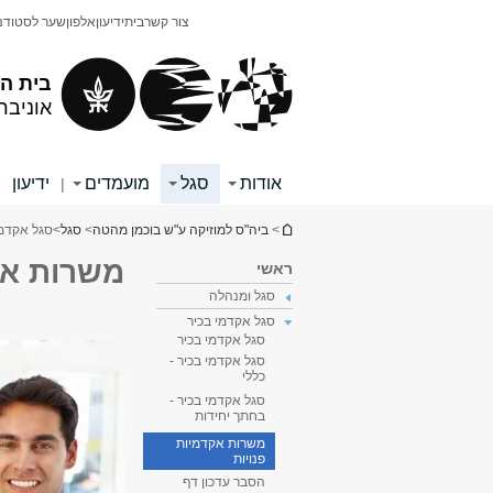
תוכן
תפריט
צור קשר
בית
ידיעון
אלפון
שער לסטודנ
עליון
ראשי
בית ה
אוניבר
אודות
סגל
מועמדים
ידיעון
|
|
הינך נמצא כאן
>
ביה"ס למוזיקה ע"ש בוכמן מהטה
>
סגל
>
סגל אקדמי
משרות אק
ראשי
סגל ומנהלה
סגל אקדמי בכיר
סגל אקדמי בכיר
סגל אקדמי בכיר -
כללי
סגל אקדמי בכיר -
בחתך יחידות
משרות אקדמיות
פנויות
הסבר עדכון דף