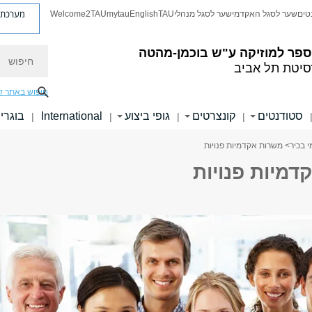
מערכת פ
טים
שער לסגל האקדמי
שער לסגל מנהלי
TAU
English
mytau
Welcome2TAU
חיפוש
ספר למוזיקה ע"ש בוכמן-מהטה
סיטת תל אביב
חיפוש באתר ז
סטודנטים
קונצרטים
גופי ביצוע
International
בוגרי
|
|
|
|
 בכיר
> משרות אקדמיות פנויות
דמיות פנויות