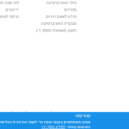
נהלי האוניברסיטה
לוח שנת הל
מכרזים
ידיעונים
מידע לשעת חירום
כניסה לאזור
מבקרת האוניברסיטה
תקנון משמעת ופסקי דין
אוניברסיטת תל אביב עושה כל מאמץ לכבד זכו
קובצי קוקיז
שנעשה בתכנים אלה לדעתך מפר זכויות
נא לפ
אנחנו משתמשים בקבצי קוקיז כדי לשפר את חווית הגלישה 
אוניברסיטת תל-אביב, ת.ד. 39040, תל-אביב 6997801
למידע נוסף >>
השימוש באתר.