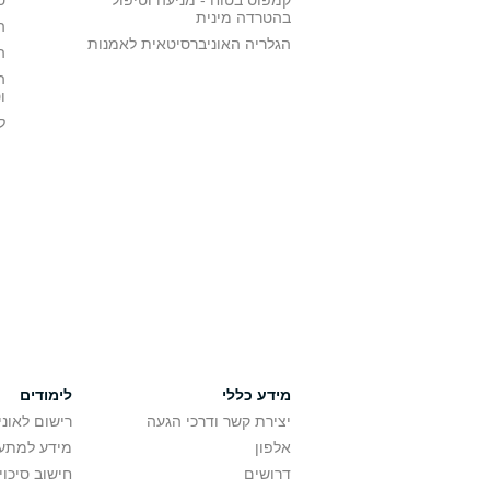
קמפוס בטוח - מניעה וטיפול
ס
בהטרדה מינית
ה
הגלריה האוניברסיטאית לאמנות
ה
ה
ו
ל
מידע כללי
לימודים
יצירת קשר ודרכי הגעה
רישום לאונ
אלפון
מידע למתענ
דרושים
חישוב סיכוי