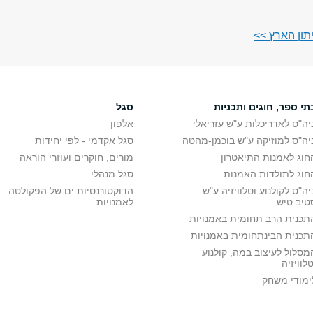
תון הארץ >>
תי ספר, חוגים ותכניות
סגל
יה"ס לאדריכלות ע"ש עזריאלי
אלפון
יה"ס למוזיקה ע"ש בוכמן-מהטה
סגל אקדמי - לפי יחידות
חוג לאמנות התיאטרון
מורים, חוקרים ועוזרי הוראה
חוג לתולדות האמנות
סגל מנהלי
יה"ס לקולנוע וטלוויזיה ע"ש
הדוקטורנטיות.ים של הפקולטה
טיב טיש
לאמנויות
תכנית הרב תחומית באמנויות
תכנית הבינתחומית באמנויות
מסלול לעיצוב במה, קולנוע
טלוויזיה
ימודי משחק