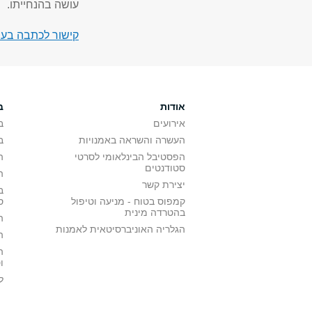
עושה בהנחייתו.
קישור לכתבה בעי
אודות
ב
אירועים
ב
העשרה והשראה באמנויות
ב
הפסטיבל הבינלאומי לסרטי
ה
סטודנטים
ה
יצירת קשר
ב
קמפוס בטוח - מניעה וטיפול
ס
בהטרדה מינית
ה
הגלריה האוניברסיטאית לאמנות
ה
ה
ו
ל