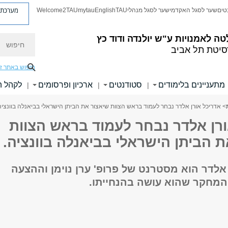
מערכת פ
טים
שער לסגל האקדמי
שער לסגל מנהלי
TAU
English
mytau
Welcome2TAU
חיפוש
טה לאמנויות
ע"ש יולנדה ודוד כץ
סיטת תל אביב
חיפוש באתר ז
מתעניינים בלימודים
סטודנטים
ארכיון ופרסומים
לקהל 
|
|
|
> אדריכל אורן אלדר נבחר לעמוד בראש הצוות שיאצור את הביתן הישראלי בביאנלה בוונציה
ורן אלדר נבחר לעמוד בראש הצוות
 הביתן הישראלי בביאנלה בוונציה.
אלדר הוא מסטרנט של פרופ' ערן נוימן וההצעה
מחקר שהוא עושה בהנחייתו.