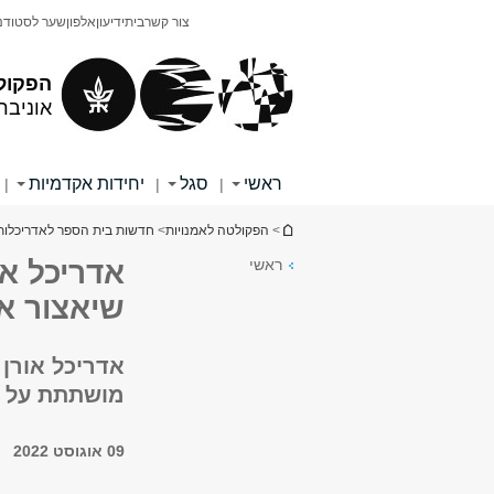
תוכן
תפריט
צור קשר
בית
ידיעון
אלפון
שער לסטודנ
עליון
ראשי
הפקול
אוניבר
ראשי
סגל
יחידות אקדמיות
|
|
|
הינך נמצא כאן
>
הפקולטה לאמנויות
>
חדשות בית הספר לאדריכלות
ראשי
אדריכל א
שיאצור את
אדריכל אורן 
מושתתת על ה
09 אוגוסט 2022