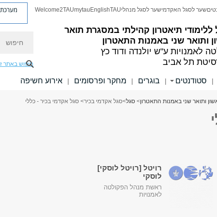
מערכת פ
טים
שער לסגל האקדמי
שער לסגל מנהלי
TAU
English
mytau
Welcome2TAU
ללימודי תיאטרון קהילתי במסגרת תואר
חיפוש
 ותואר שני באמנות התאטרון
ה לאמנויות
ע"ש יולנדה ודוד כץ
סיטת תל אביב
חיפוש באתר ז
סטודנטים
בוגרים
מחקר ופרסומים
אירוע חשיפה
|
|
|
|
שון ותואר שני באמנות התאטרון
>
סגל
>
סגל אקדמי בכיר
> סגל אקדמי בכיר - כללי
רויטל [רויטל לוסקי]
לוסקי
ראשת מנהל הפקולטה
לאמנויות