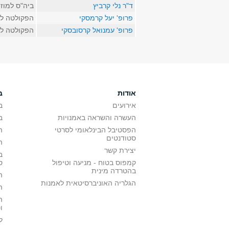
ד"ר נלי קרביץ
ביה"ס למוז
פרופ' יעל קרמסקי
הפקולטה לא
פרופ' עמנואל קרסובסקי
הפקולטה לא
אודות
ב
אירועים
ב
העשרה והשראה באמנויות
ב
הפסטיבל הבינלאומי לסרטי
ה
סטודנטים
ה
יצירת קשר
ב
קמפוס בטוח - מניעה וטיפול
ס
בהטרדה מינית
ה
הגלריה האוניברסיטאית לאמנות
ה
ה
ו
ל