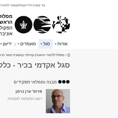
תוכן
תפריט
צור קשר
בית
ידיעון
אלפון
שער לסטודנ
עליון
ראשי
מסלול 
הראשון
הפקולט
אוניבר
אודות
סגל
מועמדים
ידיעון
|
הינך נמצא כאן
>
מסלול ללימודי תיאטרון קהילתי במסגרת תואר הרא
סגל אקדמי בכיר - כללי
מבנה וממלאי תפקידים
פרופ' ערן נוימן
דקאן הפקולטה לאמנויות