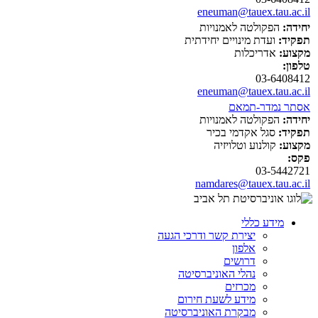
eneuman@tauex.tau.ac.il
יחידה:
הפקולטה לאמנויות
תפקיד:
ועדת מינויים יחידתית
מקצוע:
אדריכלות
טלפון:
03-6408412
eneuman@tauex.tau.ac.il
אסתר נמדר-תמאם
יחידה:
הפקולטה לאמנויות
תפקיד:
סגל אקדמי בכיר
מקצוע:
קולנוע וטלויזיה
פקס:
03-5442721
namdares@tauex.tau.ac.il
מידע כללי
יצירת קשר ודרכי הגעה
אלפון
דרושים
נהלי האוניברסיטה
מכרזים
מידע לשעת חירום
מבקרת האוניברסיטה