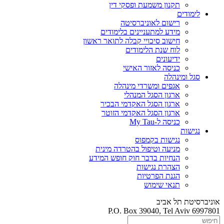
תקנון משמעת ופסקי דין
לימודים
רישום לאוניברסיטה
מידע למתעניינים בלימודים
חישוב סיכויי קבלה לתואר ראשון
לוח שנת הלימודים
ידיעונים
כניסה לאזור האישי
סגל ומינהלה
אגפים ומשרדי מינהלה
ארגון הסגל המנהלי
ארגון הסגל האקדמי הבכיר
ארגון הסגל האקדמי הזוטר
כניסה ל-My Tau
נגישות
נגישות בקמפוס
מניעה וטיפול בהטרדה מינית
הנחיות בדבר חוק חופש המידע
הצהרת נגישות
הגנת הפרטיות
תנאי שימוש
אוניברסיטת תל אביב
P.O. Box 39040, Tel Aviv 6997801