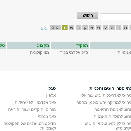
מ
נ
ס
ע
פ
צ
ק
ר
ש
ת
הכל
נקה
תפקיד
מקצוע
טלפ
מנויות
סגל אקדמי בכיר
מוזיקולוגיה
תי ספר, חוגים ותכניות
סגל
יה"ס לאדריכלות ע"ש עזריאלי
אלפון
יה"ס למוזיקה ע"ש בוכמן-מהטה
סגל אקדמי - לפי יחידות
חוג לאמנות התיאטרון
מורים, חוקרים ועוזרי הוראה
חוג לתולדות האמנות
סגל מנהלי
יה"ס לקולנוע וטלוויזיה ע"ש
הדוקטורנטיות.ים של הפקולטה
טיב טיש
לאמנויות