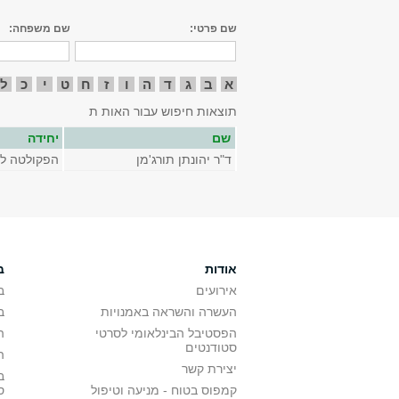
שם פרטי:
שם משפחה:
א
ב
ג
ד
ה
ו
ז
ח
ט
י
כ
ל
תוצאות חיפוש עבור האות ת
שם
יחידה
ד"ר יהונתן תורג'מן
הפקולטה לא
אודות
ב
אירועים
ב
העשרה והשראה באמנויות
ב
הפסטיבל הבינלאומי לסרטי
ה
סטודנטים
ה
יצירת קשר
ב
קמפוס בטוח - מניעה וטיפול
ס