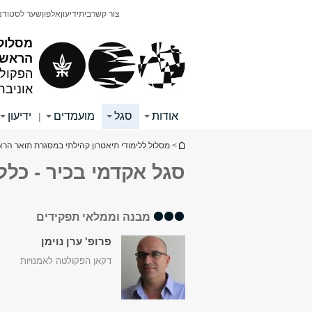
תוכן
תפריט
צור קשר
בית
ידיעון
אלפון
שער לסטודנ
עליון
ראשי
מסלול 
הראשון
הפקולט
אוניבר
אודות
סגל
מועמדים
ידיעון
|
הינך נמצא כאן
>
מסלול ללימודי תיאטרון קהילתי במסגרת תואר הרא
סגל אקדמי בכיר - כללי
מבנה וממלאי תפקידים
פרופ' ערן נוימן
דקאן הפקולטה לאמנויות