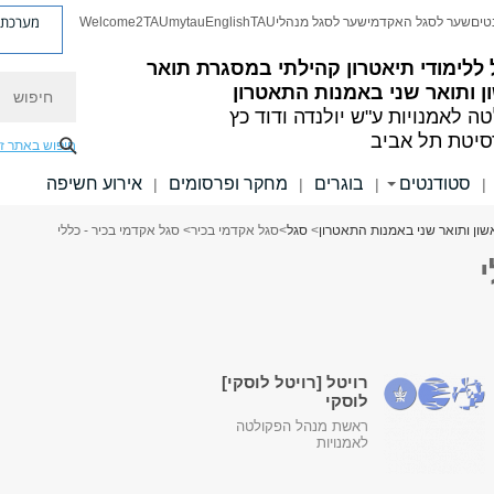
מערכת פ
טים
שער לסגל האקדמי
שער לסגל מנהלי
TAU
English
mytau
Welcome2TAU
ללימודי תיאטרון קהילתי במסגרת תואר
חיפוש
 ותואר שני באמנות התאטרון
ה לאמנויות
ע"ש יולנדה ודוד כץ
סיטת תל אביב
חיפוש באתר ז
סטודנטים
בוגרים
מחקר ופרסומים
אירוע חשיפה
|
|
|
|
שון ותואר שני באמנות התאטרון
>
סגל
>
סגל אקדמי בכיר
> סגל אקדמי בכיר - כללי
רויטל [רויטל לוסקי]
לוסקי
ראשת מנהל הפקולטה
לאמנויות