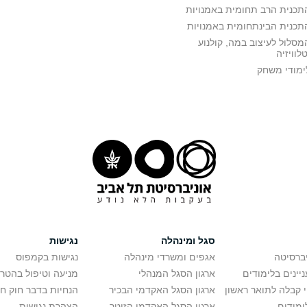
תכנית הרב תחומית באמנויות
תכנית הבינתחומית באמנויות
מסלול לעיצוב במה, קולנוע
טלוויזיה
ימודי משחק
סגל ומינהלה
נגישות
יברסיטה
אגפים ומשרדי מינהלה
נגישות בקמפוס
יינים בלימודים
ארגון הסגל המנהלי
מניעה וטיפול בהטר
י קבלה לתואר ראשון
ארגון הסגל האקדמי הבכיר
הנחיות בדבר חוק ח
ימודים
ארגון הסגל האקדמי הזוטר
הצהרת נגישות