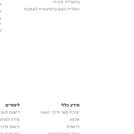
בהטרדה מינית
ה
הגלריה האוניברסיטאית לאמנות
ה
ה
ו
ל
מידע כללי
לימודים
יצירת קשר ודרכי הגעה
רישום לאונ
אלפון
מידע למתענ
דרושים
חישוב סיכוי
נהלי האוניברסיטה
לוח שנת הל