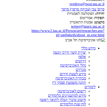
svetlova@post.tau.ac.il
פרופ' צבי [צביקה סרפר] סרפר
יחידה:
הפקולטה לאמנויות
תפקיד:
אמריטוס
מקצוע:
אמנות התאטרון
serper@tauex.tau.ac.il
https://www2.tau.ac.il/Person/art/researcher.asp?
id=agdjgkeih/about_us.eng.html
מידע כללי
יצירת קשר ודרכי הגעה
אלפון
דרושים
נהלי האוניברסיטה
מכרזים
מידע לשעת חירום
מבקרת האוניברסיטה
תקנון משמעת ופסקי דין
לימודים
רישום לאוניברסיטה
מידע למתעניינים בלימודים
חישוב סיכויי קבלה לתואר ראשון
לוח שנת הלימודים