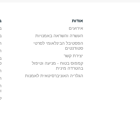
אודות
ב
אירועים
ב
העשרה והשראה באמנויות
ב
הפסטיבל הבינלאומי לסרטי
ה
סטודנטים
ה
יצירת קשר
ב
קמפוס בטוח - מניעה וטיפול
ס
בהטרדה מינית
ה
הגלריה האוניברסיטאית לאמנות
ה
ה
ו
ל