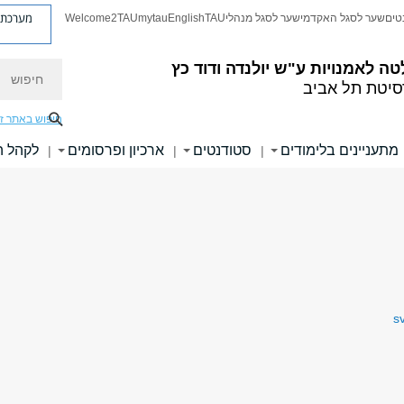
מערכת פ
טים
שער לסגל האקדמי
שער לסגל מנהלי
TAU
English
mytau
Welcome2TAU
חיפוש
טה לאמנויות
ע"ש יולנדה ודוד כץ
סיטת תל אביב
חיפוש באתר ז
מתעניינים בלימודים
סטודנטים
ארכיון ופרסומים
לקהל 
|
|
|
s