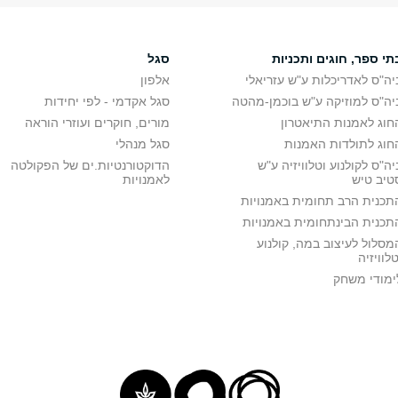
תי ספר, חוגים ותכניות
סגל
יה"ס לאדריכלות ע"ש עזריאלי
אלפון
יה"ס למוזיקה ע"ש בוכמן-מהטה
סגל אקדמי - לפי יחידות
חוג לאמנות התיאטרון
מורים, חוקרים ועוזרי הוראה
חוג לתולדות האמנות
סגל מנהלי
יה"ס לקולנוע וטלוויזיה ע"ש
הדוקטורנטיות.ים של הפקולטה
טיב טיש
לאמנויות
תכנית הרב תחומית באמנויות
תכנית הבינתחומית באמנויות
מסלול לעיצוב במה, קולנוע
טלוויזיה
ימודי משחק