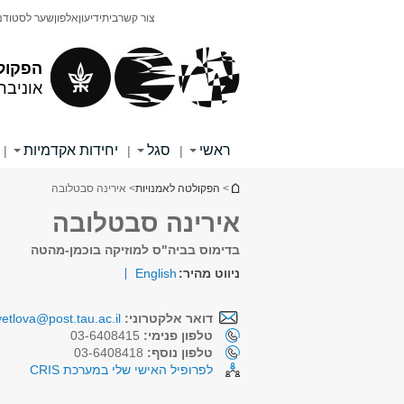
תוכן
תפריט
צור קשר
בית
ידיעון
אלפון
שער לסטודנ
עליון
ראשי
הפקול
אוניבר
ראשי
סגל
יחידות אקדמיות
|
|
|
הינך נמצא כאן
>
הפקולטה לאמנויות
> אירינה סבטלובה
אירינה סבטלובה
בדימוס בביה"ס למוזיקה בוכמן-מהטה
ניווט מהיר:
English
דואר אלקטרוני:
vetlova@post.tau.ac.il
טלפון פנימי:
03-6408415
טלפון נוסף:
03-6408418
לפרופיל האישי שלי במערכת CRIS