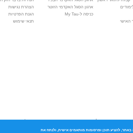
ימודים
ארגון הסגל האקדמי הזוטר
הצהרת נגישות
כניסה ל-My Tau
הגנת הפרטיות
 האישי
תנאי שימוש
יות יוצרים. אם בבעלותך זכויות יוצרים בתכנים שנמצאים פה ו/או השימוש ש
נות בהקדם לכתובת שכאן >>
באתר, להציע תוכן ופרסומות מותאמים אישית, ולנתח את