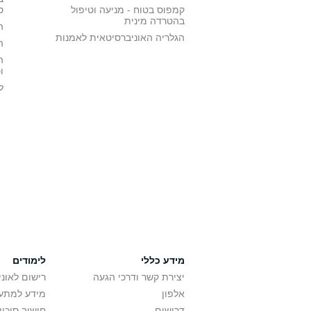
קמפוס בטוח - מניעה וטיפול
ס
בהטרדה מינית
ה
הגלריה האוניברסיטאית לאמנות
ה
ה
ו
ל
מידע כללי
לימודים
יצירת קשר ודרכי הגעה
רישום לאונ
אלפון
מידע למתענ
דרושים
חישוב סיכוי