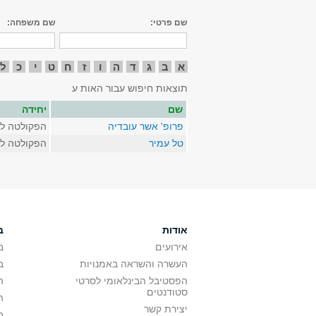
שם פרטי:
שם משפחה:
א
ב
ג
ד
ה
ו
ז
ח
ט
י
כ
ל
תוצאות חיפוש עבור האות ע
שם
יחידה
פרופ' אשר עובדיה
הפקולטה לא
טל עמיר
הפקולטה לא
אודות
ב
אירועים
ב
העשרה והשראה באמנויות
ב
הפסטיבל הבינלאומי לסרטי
ה
סטודנטים
ה
יצירת קשר
ב