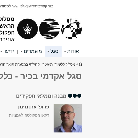
תוכן
תפריט
צור קשר
בית
ידיעון
אלפון
שער לסטודנ
עליון
ראשי
מסלול 
הראשון
הפקולט
אוניבר
אודות
סגל
מועמדים
ידיעון
|
הינך נמצא כאן
>
מסלול ללימודי תיאטרון קהילתי במסגרת תואר הרא
סגל אקדמי בכיר - כללי
מבנה וממלאי תפקידים
פרופ' ערן נוימן
דקאן הפקולטה לאמנויות