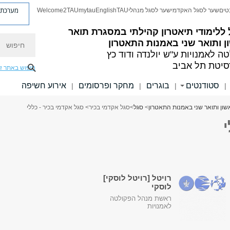
מערכת פ
טים
שער לסגל האקדמי
שער לסגל מנהלי
TAU
English
mytau
Welcome2TAU
ללימודי תיאטרון קהילתי במסגרת תואר
חיפוש
 ותואר שני באמנות התאטרון
ה לאמנויות
ע"ש יולנדה ודוד כץ
סיטת תל אביב
חיפוש באתר ז
סטודנטים
בוגרים
מחקר ופרסומים
אירוע חשיפה
|
|
|
|
שון ותואר שני באמנות התאטרון
>
סגל
>
סגל אקדמי בכיר
> סגל אקדמי בכיר - כללי
רויטל [רויטל לוסקי]
לוסקי
ראשת מנהל הפקולטה
לאמנויות