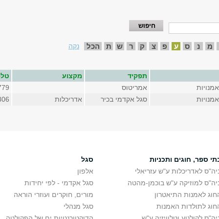
מ
נ
ס
ע
פ
צ
ק
ר
ש
ת
הכל
נקה
תפקיד
מקצוע
טלפ
מנויות
אמריטוס
779
מנויות
סגל אקדמי בכיר
אדריכלות
806
תי ספר, חוגים ותכניות
סגל
יה"ס לאדריכלות ע"ש עזריאלי
אלפון
יה"ס למוזיקה ע"ש בוכמן-מהטה
סגל אקדמי - לפי יחידות
חוג לאמנות התיאטרון
מורים, חוקרים ועוזרי הוראה
חוג לתולדות האמנות
סגל מנהלי
יה"ס לקולנוע וטלוויזיה ע"ש
הדוקטורנטיות.ים של הפקולטה