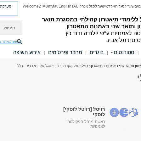
מערכת פ
טים
שער לסגל האקדמי
שער לסגל מנהלי
TAU
English
mytau
Welcome2TAU
ללימודי תיאטרון קהילתי במסגרת תואר
חיפוש
 ותואר שני באמנות התאטרון
ה לאמנויות
ע"ש יולנדה ודוד כץ
סיטת תל אביב
חיפוש באתר ז
סטודנטים
בוגרים
מחקר ופרסומים
אירוע חשיפה
|
|
|
|
שון ותואר שני באמנות התאטרון
>
סגל
>
סגל אקדמי בכיר
> סגל אקדמי בכיר - כללי
רויטל [רויטל לוסקי]
לוסקי
ראשת מנהל הפקולטה
לאמנויות