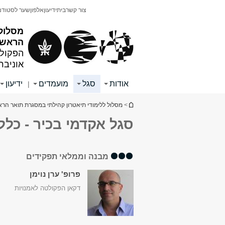
תוכן
תפריט
צור קשר
בית
ידיעון
אלפון
שער לסטודנ
עליון
ראשי
מסלול 
הראשון
הפקולט
אוניבר
אודות
סגל
מועמדים
ידיעון
|
הינך נמצא כאן
>
מסלול ללימודי תיאטרון קהילתי במסגרת תואר הרא
סגל אקדמי בכיר - כללי
מבנה וממלאי תפקידים
פרופ' ערן נוימן
דקאן הפקולטה לאמנויות