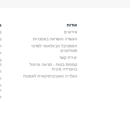
אודות
ב
אירועים
ב
העשרה והשראה באמנויות
ב
הפסטיבל הבינלאומי לסרטי
ה
סטודנטים
ה
יצירת קשר
ב
קמפוס בטוח - מניעה וטיפול
ס
בהטרדה מינית
ה
הגלריה האוניברסיטאית לאמנות
ה
ה
ו
ל