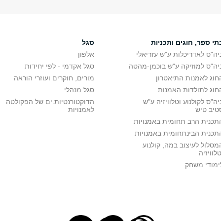
תי ספר, חוגים ותכניות
סגל
יה"ס לאדריכלות ע"ש עזריאלי
אלפון
יה"ס למוזיקה ע"ש בוכמן-מהטה
סגל אקדמי - לפי יחידות
חוג לאמנות התיאטרון
מורים, חוקרים ועוזרי הוראה
חוג לתולדות האמנות
סגל מנהלי
יה"ס לקולנוע וטלוויזיה ע"ש
הדוקטורנטיות.ים של הפקולטה
טיב טיש
לאמנויות
תכנית הרב תחומית באמנויות
תכנית הבינתחומית באמנויות
מסלול לעיצוב במה, קולנוע
טלוויזיה
ימודי משחק