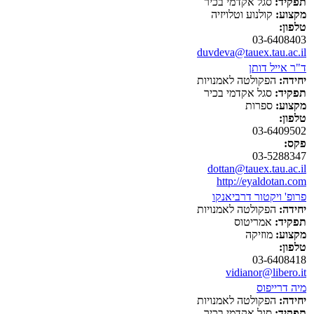
תפקיד:
סגל אקדמי בכיר
מקצוע:
קולנוע וטלויזיה
טלפון:
03-6408403
duvdeva@tauex.tau.ac.il
ד"ר אייל דותן
יחידה:
הפקולטה לאמנויות
תפקיד:
סגל אקדמי בכיר
מקצוע:
ספרות
טלפון:
03-6409502
פקס:
03-5288347
dottan@tauex.tau.ac.il
http://eyaldotan.com
פרופ' ויקטור דרביאנקו
יחידה:
הפקולטה לאמנויות
תפקיד:
אמריטוס
מקצוע:
מוזיקה
טלפון:
03-6408418
vidianor@libero.it
מיה דרייפוס
יחידה:
הפקולטה לאמנויות
תפקיד:
סגל אקדמי בכיר