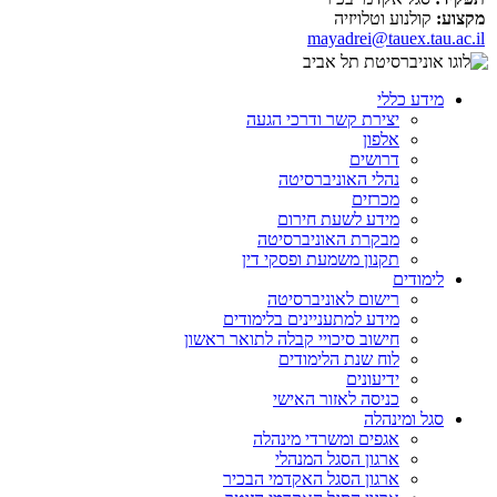
מקצוע:
קולנוע וטלויזיה
mayadrei@tauex.tau.ac.il
מידע כללי
יצירת קשר ודרכי הגעה
אלפון
דרושים
נהלי האוניברסיטה
מכרזים
מידע לשעת חירום
מבקרת האוניברסיטה
תקנון משמעת ופסקי דין
לימודים
רישום לאוניברסיטה
מידע למתעניינים בלימודים
חישוב סיכויי קבלה לתואר ראשון
לוח שנת הלימודים
ידיעונים
כניסה לאזור האישי
סגל ומינהלה
אגפים ומשרדי מינהלה
ארגון הסגל המנהלי
ארגון הסגל האקדמי הבכיר