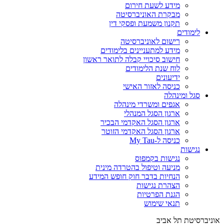
מידע לשעת חירום
מבקרת האוניברסיטה
תקנון משמעת ופסקי דין
לימודים
רישום לאוניברסיטה
מידע למתעניינים בלימודים
חישוב סיכויי קבלה לתואר ראשון
לוח שנת הלימודים
ידיעונים
כניסה לאזור האישי
סגל ומינהלה
אגפים ומשרדי מינהלה
ארגון הסגל המנהלי
ארגון הסגל האקדמי הבכיר
ארגון הסגל האקדמי הזוטר
כניסה ל-My Tau
נגישות
נגישות בקמפוס
מניעה וטיפול בהטרדה מינית
הנחיות בדבר חוק חופש המידע
הצהרת נגישות
הגנת הפרטיות
תנאי שימוש
אוניברסיטת תל אביב