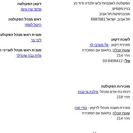
הפקולטה לאמנויות ע"ש יולנדה ודוד כץ
דקאן הפקולטה
בניין מקסיקו
פרופ' ערן נוימן
אוניברסיטת תל אביב
תל אביב, ישראל 6997081
ראש מנהל הפקולטה
רויטל לוסקי
סגנית ראש מנהל הפקולטה
לשכת דקאן
ליבי בר
מזכירת דקאן -
גלי מערבי לוי
שעות קבלה
: בתאום עם המזכירה
סגנית ראש מנהל לענייני 
חדר 214
גלית נבה שינדלר
טל'
:
03-6408412
מזכירות הפקולטה
רכזת כח-אדם ומנהל:
אילנה גרינברג
חדר 218
מזכירת משנה מנהלי לדקאן -
ג'ודי קורן
שעות קבלה
: בתאום עם המזכירה
חדר 214