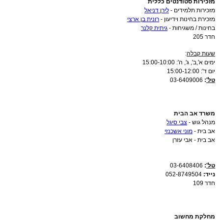
מזכירות סטודנטים כללית
מזכירות תלמידים -
לירן דניאל
מזכירת בחינות וידיעון -
רונית בן ארצי
בחינות / משגיחות -
גיתית קלנר
חדר 205
שעות קבלה
:
ימים א',ב', ג', ה': 15:00-10:00
יום ד': 15:00-12:00
טל'
:
03-6409006
משרד אב הבית
מנהל גוש -
צבי סיגל
אב בית -
מוני אשכנזי
אב בית - אבי עזרן
טל'
:
03-6408406
נייד:
052-8749504
​חדר 109
מחלקת מחשוב