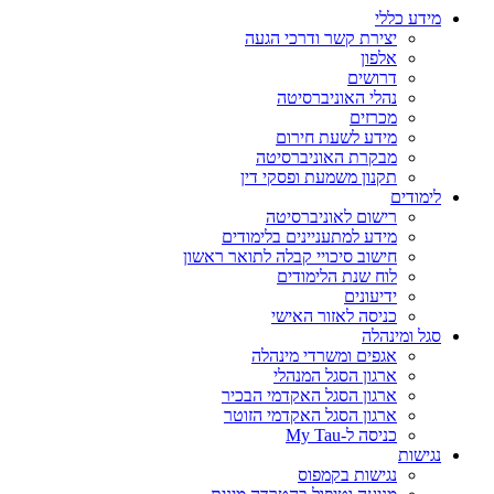
מידע כללי
יצירת קשר ודרכי הגעה
אלפון
דרושים
נהלי האוניברסיטה
מכרזים
מידע לשעת חירום
מבקרת האוניברסיטה
תקנון משמעת ופסקי דין
לימודים
רישום לאוניברסיטה
מידע למתעניינים בלימודים
חישוב סיכויי קבלה לתואר ראשון
לוח שנת הלימודים
ידיעונים
כניסה לאזור האישי
סגל ומינהלה
אגפים ומשרדי מינהלה
ארגון הסגל המנהלי
ארגון הסגל האקדמי הבכיר
ארגון הסגל האקדמי הזוטר
כניסה ל-My Tau
נגישות
נגישות בקמפוס