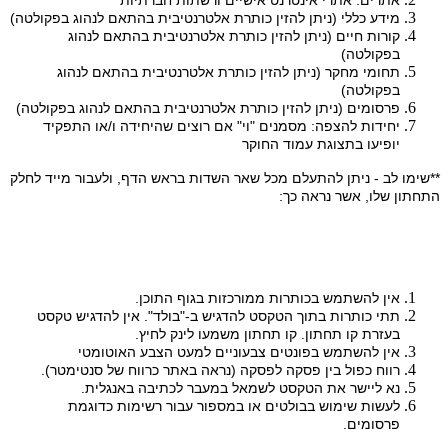
מידע כללי (ניתן להזין כותרת אלטרנטיבית בהתאם לנהוג בפקולטה)
קורות חיים (ניתן להזין כותרת אלטרנטיבית בהתאם לנהוג
בפקולטה)
תחומי מחקר (ניתן להזין כותרת אלטרנטיבית בהתאם לנהוג
בפקולטה)
פרסומים (ניתן להזין כותרת אלטרנטיבית בהתאם לנהוג בפקולטה)
יחידות להצפה: מסמנים "וי" אם רוצים שהיחידה ו/או התפקיד
יופיעו בתצוגת עמוד החוקר
**שימו לב - ניתן להתעלם מכל שאר השדות בראש הדף, ולעבור מייד לחלק
התחתון שלו, אשר נראה כך:
אין להשתמש בכותרות ממורכזות בגוף התוכן.
תתי כותרות בתוך הטקסט להדגיש ב-"בולד". אין להדגיש טקסט
בעזרת קו תחתון. קו תחתון משמעו לינק לחיץ.
אין להשתמש בפונטים צבעוניים למעט הצבע האוטומטי
רווח כפול בין פסקה לפסקה (נראה באתר כרווח של סנטימטר).
נא ליישר את הטקסט לשמאל במעבר לכתיבה באנגלית.
לעשות שימוש בבולטים או במספור עבור רשימות כדוגמת
פרסומים.