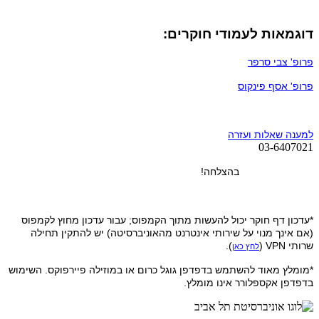
דוגמאות לעמודי חוקרים:
פרופ' צבי סרפר
פרופ' אסף פינקוס
למענה שאלות ועזרה
03-6407021
בהצלחה!
*עדכון דף חוקר יכול להעשות מתוך הקמפוס; עבור עדכון מחוץ לקמפוס
(אם אינך מנוי על שירותי אינטרנט מהאוניברסיטה) יש להתקין תחילה
שרותי VPN (
).
לחץ כאן
*מומלץ מאוד להשתמש בדפדפן גוגל כרום או במוזילה פיירפוקס. השימוש
בדפדפן אקספלורר אינו מומלץ.