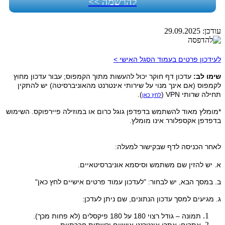
להרשמה >>
עודכן:
29.09.2025
לעידכון פרטים בעמוד הסגל האישי >
שימו לב:
עדכון דף חוקר יכול להעשות מתוך הקמפוס; עבור עדכון מחוץ
לקמפוס (אם אינך מנוי על שירותי אינטרנט מהאוניברסיטה) יש להתקין
תחילה שרותי VPN (
).
לחץ כאן
*מומלץ מאוד להשתמש בדפדפן גוגל כרום או במוזילה פיירפוקס. השימוש
בדפדפן אקספלורר אינו מומלץ.
לאחר הכניסה לדף שבקישור למעלה:
א. יש להזין שם משתמש וסיסמא אוניברסיטאיים.
ב. במסך הבא, יש לבחור: "לעדכון עמוד פרטים אישיים לחץ כאן"
ג. מגיעים למסך עדכון הנתונים, שם ניתן לעדכן:
תמונה – גודל רצוי 180 על 180 פיקסלים (לא פחות מכך).
אתרים: אתרי אינטרנט אישיים ורשתות חברתיות