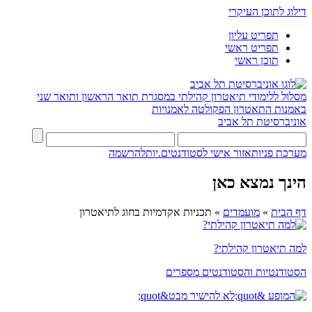
דילוג לתוכן העיקרי
תפריט עליון
תפריט ראשי
תוכן ראשי
מסלול ללימודי תיאטרון קהילתי במסגרת תואר הראשון ותואר שני
באמנות התאטרון
הפקולטה לאמנויות
אוניברסיטת תל אביב
מערכת פניות
אזור אישי לסטודנטים.יות
להרשמה
הינך נמצא כאן
דף הבית
»
מועמדים
»
תכניות אקדמיות בחוג לתיאטרון
למה תיאטרון קהילתי?
הסטודנטיות והסטודנטים מספרים