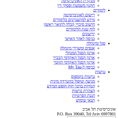
מבקרת האוניברסיטה
תקנון משמעת ופסקי דין
לימודים
רישום לאוניברסיטה
מידע למתעניינים בלימודים
חישוב סיכויי קבלה לתואר ראשון
לוח שנת הלימודים
ידיעונים
כניסה לאזור האישי
סגל ומינהלה
אגפים ומשרדי מינהלה
ארגון הסגל המנהלי
ארגון הסגל האקדמי הבכיר
ארגון הסגל האקדמי הזוטר
כניסה ל-My Tau
נגישות
נגישות בקמפוס
מניעה וטיפול בהטרדה מינית
הנחיות בדבר חוק חופש המידע
הצהרת נגישות
הגנת הפרטיות
תנאי שימוש
אוניברסיטת תל אביב
P.O. Box 39040, Tel Aviv 6997801