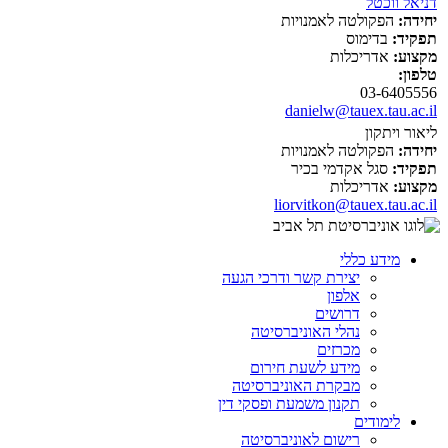
דניאל ווכטל
יחידה:
הפקולטה לאמנויות
תפקיד:
בדימוס
מקצוע:
אדריכלות
טלפון:
03-6405556
danielw@tauex.tau.ac.il
ליאור ויתקון
יחידה:
הפקולטה לאמנויות
תפקיד:
סגל אקדמי בכיר
מקצוע:
אדריכלות
liorvitkon@tauex.tau.ac.il
מידע כללי
יצירת קשר ודרכי הגעה
אלפון
דרושים
נהלי האוניברסיטה
מכרזים
מידע לשעת חירום
מבקרת האוניברסיטה
תקנון משמעת ופסקי דין
לימודים
רישום לאוניברסיטה