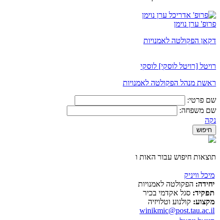
פרופ' ערן נוימן
דקאן הפקולטה לאמנויות
רויטל [רויטל לוסקי] לוסקי
ראשת מנהל הפקולטה לאמנויות
שם פרטי:
שם משפחה:
נקה
תוצאות חיפוש עבור האות ו
מיכל וויניק
יחידה:
הפקולטה לאמנויות
תפקיד:
סגל אקדמי בכיר
מקצוע:
קולנוע וטלויזיה
winikmic@post.tau.ac.il