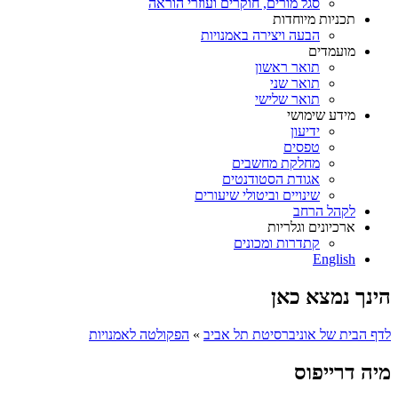
סגל מורים, חוקרים ועוזרי הוראה
תכניות מיוחדות
הבעה ויצירה באמנויות
מועמדים
תואר ראשון
תואר שני
תואר שלישי
מידע שימושי
ידיעון
טפסים
מחלקת מחשבים
אגודת הסטודנטים
שינויים וביטולי שיעורים
לקהל הרחב
ארכיונים וגלריות
קתדרות ומכונים
English
הינך נמצא כאן
לדף הבית של אוניברסיטת תל אביב
»
הפקולטה לאמנויות
מיה דרייפוס