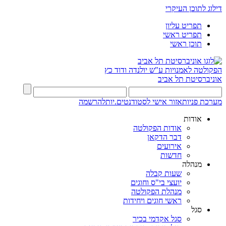
דילוג לתוכן העיקרי
תפריט עליון
תפריט ראשי
תוכן ראשי
הפקולטה לאמנויות
ע"ש יולנדה ודוד כץ
אוניברסיטת תל אביב
מערכת פניות
אזור אישי לסטודנטים.יות
להרשמה
אודות
אודות הפקולטה
דבר הדקאן
אירועים
חדשות
מנהלה
שעות קבלה
יועצי בי"ס וחוגים
מנהלת הפקולטה
ראשי חוגים ויחידות
סגל
סגל אקדמי בכיר