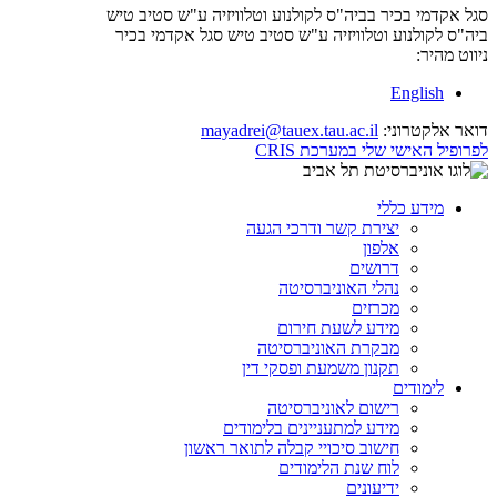
סגל אקדמי בכיר בביה"ס לקולנוע וטלוויזיה ע"ש סטיב טיש
ביה"ס לקולנוע וטלוויזיה ע"ש סטיב טיש
סגל אקדמי בכיר
ניווט מהיר:
English
דואר אלקטרוני:
mayadrei@tauex.tau.ac.il
לפרופיל האישי שלי במערכת CRIS
מידע כללי
יצירת קשר ודרכי הגעה
אלפון
דרושים
נהלי האוניברסיטה
מכרזים
מידע לשעת חירום
מבקרת האוניברסיטה
תקנון משמעת ופסקי דין
לימודים
רישום לאוניברסיטה
מידע למתעניינים בלימודים
חישוב סיכויי קבלה לתואר ראשון
לוח שנת הלימודים
ידיעונים