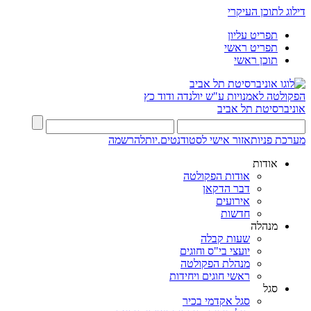
דילוג לתוכן העיקרי
תפריט עליון
תפריט ראשי
תוכן ראשי
הפקולטה לאמנויות
ע"ש יולנדה ודוד כץ
אוניברסיטת תל אביב
מערכת פניות
אזור אישי לסטודנטים.יות
להרשמה
אודות
אודות הפקולטה
דבר הדקאן
אירועים
חדשות
מנהלה
שעות קבלה
יועצי בי"ס וחוגים
מנהלת הפקולטה
ראשי חוגים ויחידות
סגל
סגל אקדמי בכיר