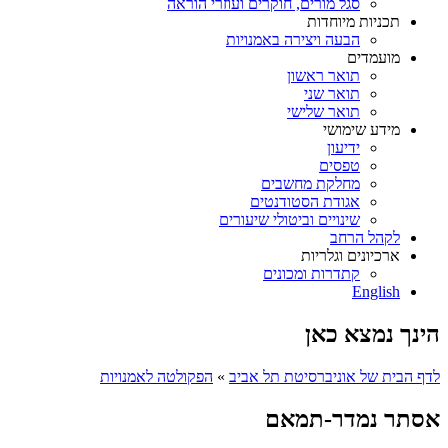
סגל מורים, חוקרים ועוזרי הוראה
תכניות מיוחדות
הבעה ויצירה באמנויות
מועמדים
תואר ראשון
תואר שני
תואר שלישי
מידע שימושי
ידיעון
טפסים
מחלקת מחשבים
אגודת הסטודנטים
שינויים וביטולי שיעורים
לקהל הרחב
ארכיונים וגלריות
קתדרות ומכונים
English
הינך נמצא כאן
לדף הבית של אוניברסיטת תל אביב
»
הפקולטה לאמנויות
אסתר נמדר-תמאם