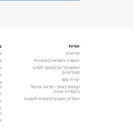
אודות
ב
אירועים
ב
העשרה והשראה באמנויות
ב
הפסטיבל הבינלאומי לסרטי
ה
סטודנטים
ה
יצירת קשר
ב
קמפוס בטוח - מניעה וטיפול
ס
בהטרדה מינית
ה
הגלריה האוניברסיטאית לאמנות
ה
ה
ו
ל