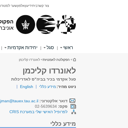
תוכן
תפריט
צור קשר
בית
ידיעון
אלפון
שער לסטודנ
עליון
ראשי
הפקול
אוניבר
ראשי
סגל
יחידות אקדמיות
|
|
|
הינך נמצא כאן
>
הפקולטה לאמנויות
> לאונרדו קליכמן
לאונרדו קליכמן
סגל אקדמי בכיר בביה"ס לאדריכלות
ניווט מהיר:
מידע כללי
English
דואר אלקטרוני:
ijman@tauex.tau.ac.il
פקס:
02-5639634
לפרופיל האישי שלי במערכת CRIS
מידע כללי