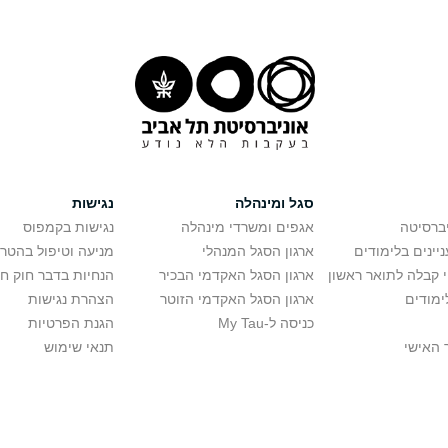
סגל ומינהלה
נגישות
יברסיטה
אגפים ומשרדי מינהלה
נגישות בקמפוס
יינים בלימודים
ארגון הסגל המנהלי
מניעה וטיפול בהטר
י קבלה לתואר ראשון
ארגון הסגל האקדמי הבכיר
הנחיות בדבר חוק ח
ימודים
ארגון הסגל האקדמי הזוטר
הצהרת נגישות
כניסה ל-My Tau
הגנת הפרטיות
 האישי
תנאי שימוש