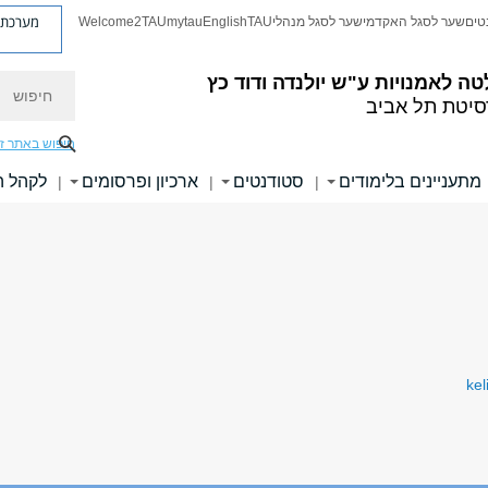
מערכת פ
טים
שער לסגל האקדמי
שער לסגל מנהלי
TAU
English
mytau
Welcome2TAU
חיפוש
טה לאמנויות
ע"ש יולנדה ודוד כץ
סיטת תל אביב
חיפוש באתר ז
מתעניינים בלימודים
סטודנטים
ארכיון ופרסומים
לקהל 
|
|
|
kel