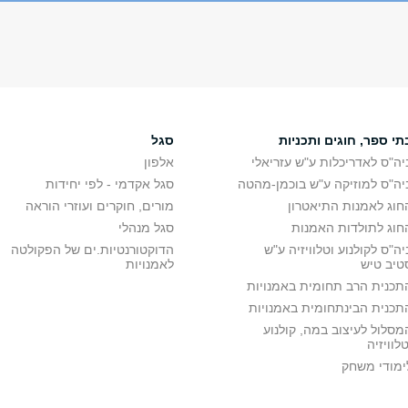
תי ספר, חוגים ותכניות
סגל
יה"ס לאדריכלות ע"ש עזריאלי
אלפון
יה"ס למוזיקה ע"ש בוכמן-מהטה
סגל אקדמי - לפי יחידות
חוג לאמנות התיאטרון
מורים, חוקרים ועוזרי הוראה
חוג לתולדות האמנות
סגל מנהלי
יה"ס לקולנוע וטלוויזיה ע"ש
הדוקטורנטיות.ים של הפקולטה
טיב טיש
לאמנויות
תכנית הרב תחומית באמנויות
תכנית הבינתחומית באמנויות
מסלול לעיצוב במה, קולנוע
טלוויזיה
ימודי משחק