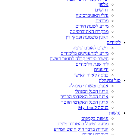
אלפון
דרושים
נהלי האוניברסיטה
מכרזים
מידע לשעת חירום
מבקרת האוניברסיטה
תקנון משמעת ופסקי דין
לימודים
רישום לאוניברסיטה
מידע למתעניינים בלימודים
חישוב סיכויי קבלה לתואר ראשון
לוח שנת הלימודים
ידיעונים
כניסה לאזור האישי
סגל ומינהלה
אגפים ומשרדי מינהלה
ארגון הסגל המנהלי
ארגון הסגל האקדמי הבכיר
ארגון הסגל האקדמי הזוטר
כניסה ל-My Tau
נגישות
נגישות בקמפוס
מניעה וטיפול בהטרדה מינית
הנחיות בדבר חוק חופש המידע
הצהרת נגישות