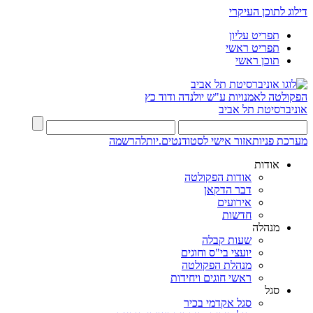
דילוג לתוכן העיקרי
תפריט עליון
תפריט ראשי
תוכן ראשי
הפקולטה לאמנויות
ע"ש יולנדה ודוד כץ
אוניברסיטת תל אביב
מערכת פניות
אזור אישי לסטודנטים.יות
להרשמה
אודות
אודות הפקולטה
דבר הדקאן
אירועים
חדשות
מנהלה
שעות קבלה
יועצי בי"ס וחוגים
מנהלת הפקולטה
ראשי חוגים ויחידות
סגל
סגל אקדמי בכיר