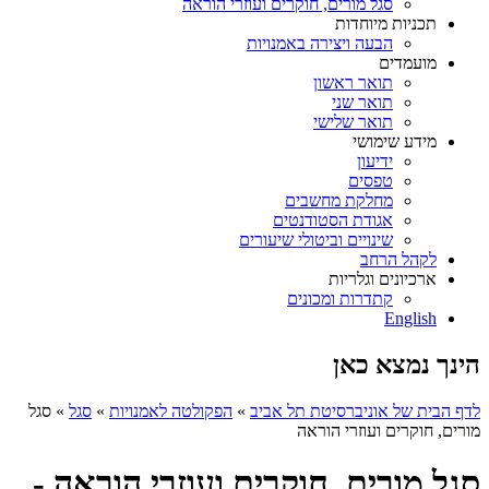
סגל מורים, חוקרים ועוזרי הוראה
תכניות מיוחדות
הבעה ויצירה באמנויות
מועמדים
תואר ראשון
תואר שני
תואר שלישי
מידע שימושי
ידיעון
טפסים
מחלקת מחשבים
אגודת הסטודנטים
שינויים וביטולי שיעורים
לקהל הרחב
ארכיונים וגלריות
קתדרות ומכונים
English
הינך נמצא כאן
לדף הבית של אוניברסיטת תל אביב
»
הפקולטה לאמנויות
»
סגל
»
סגל
מורים, חוקרים ועוזרי הוראה
סגל מורים, חוקרים ועוזרי הוראה -