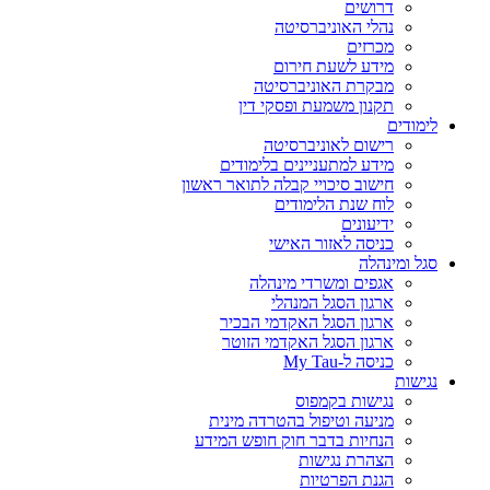
דרושים
נהלי האוניברסיטה
מכרזים
מידע לשעת חירום
מבקרת האוניברסיטה
תקנון משמעת ופסקי דין
לימודים
רישום לאוניברסיטה
מידע למתעניינים בלימודים
חישוב סיכויי קבלה לתואר ראשון
לוח שנת הלימודים
ידיעונים
כניסה לאזור האישי
סגל ומינהלה
אגפים ומשרדי מינהלה
ארגון הסגל המנהלי
ארגון הסגל האקדמי הבכיר
ארגון הסגל האקדמי הזוטר
כניסה ל-My Tau
נגישות
נגישות בקמפוס
מניעה וטיפול בהטרדה מינית
הנחיות בדבר חוק חופש המידע
הצהרת נגישות
הגנת הפרטיות