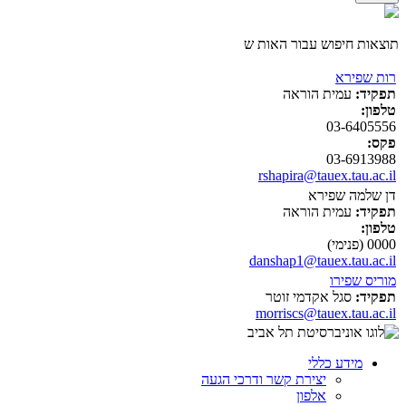
תוצאות חיפוש עבור האות ש
רות שפירא
תפקיד:
עמית הוראה
טלפון:
03-6405556
פקס:
03-6913988
rshapira@tauex.tau.ac.il
דן שלמה שפירא
תפקיד:
עמית הוראה
טלפון:
0000 (פנימי)
danshap1@tauex.tau.ac.il
מוריס שפירו
תפקיד:
סגל אקדמי זוטר
morriscs@tauex.tau.ac.il
מידע כללי
יצירת קשר ודרכי הגעה
אלפון