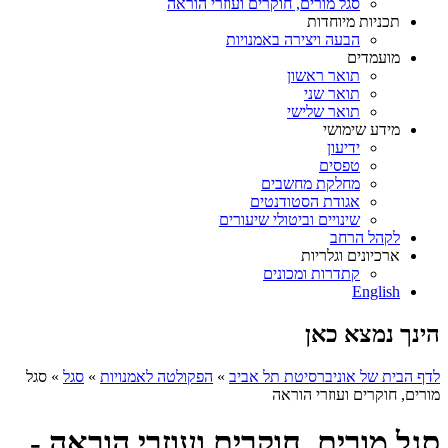
סגל מורים, חוקרים ועוזרי הוראה
תכניות מיוחדות
הבעה ויצירה באמנויות
מועמדים
תואר ראשון
תואר שני
תואר שלישי
מידע שימושי
ידיעון
טפסים
מחלקת מחשבים
אגודת הסטודנטים
שינויים וביטולי שיעורים
לקהל הרחב
ארכיונים וגלריות
קתדרות ומכונים
English
הינך נמצא כאן
לדף הבית של אוניברסיטת תל אביב
»
הפקולטה לאמנויות
»
סגל
»
סגל
מורים, חוקרים ועוזרי הוראה
סגל מורים, חוקרים ועוזרי הוראה -