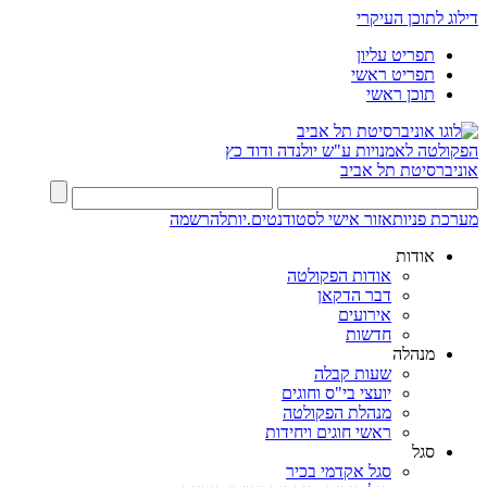
דילוג לתוכן העיקרי
תפריט עליון
תפריט ראשי
תוכן ראשי
הפקולטה לאמנויות
ע"ש יולנדה ודוד כץ
אוניברסיטת תל אביב
מערכת פניות
אזור אישי לסטודנטים.יות
להרשמה
אודות
אודות הפקולטה
דבר הדקאן
אירועים
חדשות
מנהלה
שעות קבלה
יועצי בי"ס וחוגים
מנהלת הפקולטה
ראשי חוגים ויחידות
סגל
סגל אקדמי בכיר