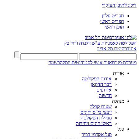
דילוג לתוכן העיקרי
תפריט עליון
תפריט ראשי
תוכן ראשי
הפקולטה לאמנויות
ע"ש יולנדה ודוד כץ
אוניברסיטת תל אביב
מערכת פניות
אזור אישי לסטודנטים.יות
להרשמה
אודות
אודות הפקולטה
דבר הדקאן
אירועים
חדשות
מנהלה
שעות קבלה
יועצי בי"ס וחוגים
מנהלת הפקולטה
ראשי חוגים ויחידות
סגל
סגל אקדמי בכיר