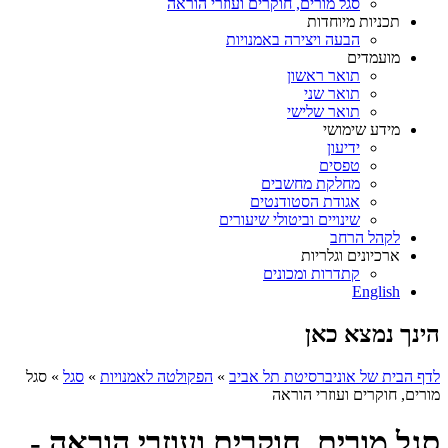
סגל מורים, חוקרים ועוזרי הוראה
תכניות מיוחדות
הבעה ויצירה באמנויות
מועמדים
תואר ראשון
תואר שני
תואר שלישי
מידע שימושי
ידיעון
טפסים
מחלקת מחשבים
אגודת הסטודנטים
שינויים וביטולי שיעורים
לקהל הרחב
ארכיונים וגלריות
קתדרות ומכונים
English
הינך נמצא כאן
לדף הבית של אוניברסיטת תל אביב
»
הפקולטה לאמנויות
»
סגל
»
סגל
מורים, חוקרים ועוזרי הוראה
סגל מורים, חוקרים ועוזרי הוראה -