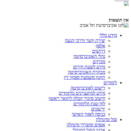
אין תוצאות
מידע כללי
יצירת קשר ודרכי הגעה
אלפון
דרושים
נהלי האוניברסיטה
מכרזים
מידע לשעת חירום
מבקרת האוניברסיטה
תקנון משמעת ופסקי דין
לימודים
רישום לאוניברסיטה
מידע למתעניינים בלימודים
חישוב סיכויי קבלה לתואר ראשון
לוח שנת הלימודים
ידיעונים
כניסה לאזור האישי
סגל ומינהלה
אגפים ומשרדי מינהלה
ארגון הסגל המנהלי