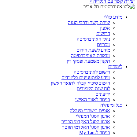
יצירת קשר עם הגלריה >
מידע כללי
יצירת קשר ודרכי הגעה
אלפון
דרושים
נהלי האוניברסיטה
מכרזים
מידע לשעת חירום
מבקרת האוניברסיטה
תקנון משמעת ופסקי דין
לימודים
רישום לאוניברסיטה
מידע למתעניינים בלימודים
חישוב סיכויי קבלה לתואר ראשון
לוח שנת הלימודים
ידיעונים
כניסה לאזור האישי
סגל ומינהלה
אגפים ומשרדי מינהלה
ארגון הסגל המנהלי
ארגון הסגל האקדמי הבכיר
ארגון הסגל האקדמי הזוטר
כניסה ל-My Tau