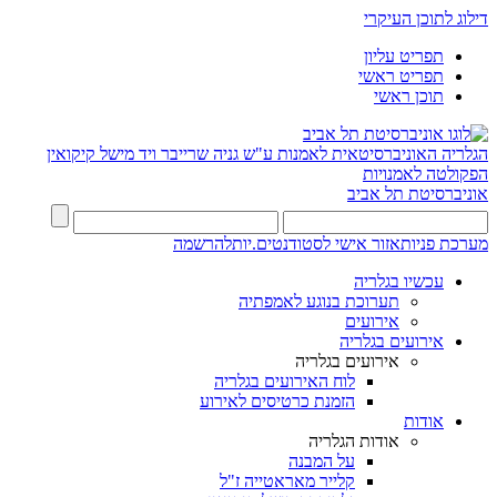
דילוג לתוכן העיקרי
תפריט עליון
תפריט ראשי
תוכן ראשי
הגלריה האוניברסיטאית לאמנות ע"ש גניה שרייבר ויד מישל קיקואין
הפקולטה לאמנויות
אוניברסיטת תל אביב
מערכת פניות
אזור אישי לסטודנטים.יות
להרשמה
עכשיו בגלריה
תערוכת בנוגע לאמפתיה
אירועים
אירועים בגלריה
אירועים בגלריה
לוח האירועים בגלריה
הזמנת כרטיסים לאירוע
אודות
אודות הגלריה
על המבנה
קלייר מאראטייה ז"ל