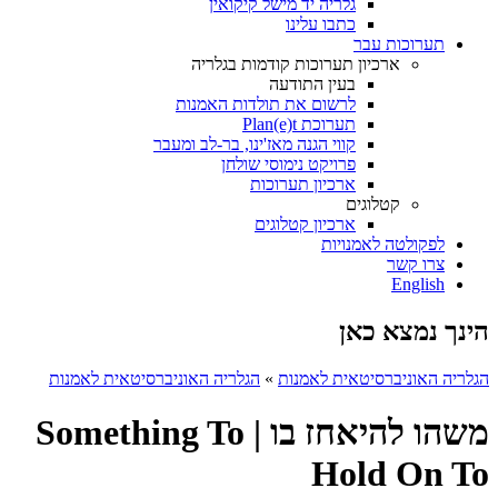
גלריה יד מישל קיקואין
כתבו עלינו
תערוכות עבר
ארכיון תערוכות קודמות בגלריה
בעין התודעה
לרשום את תולדות האמנות
תערוכת Plan(e)t
קווי הגנה מאז'ינו, בר-לב ומעבר
פרויקט נימוסי שולחן
ארכיון תערוכות
קטלוגים
ארכיון קטלוגים
לפקולטה לאמנויות
צרו קשר
English
הינך נמצא כאן
הגלריה האוניברסיטאית לאמנות
»
הגלריה האוניברסיטאית לאמנות
משהו להיאחז בו | Something To
Hold On To