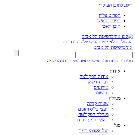
דילוג לתוכן העיקרי
תפריט עליון
תפריט ראשי
תוכן ראשי
הפקולטה לאמנויות
ע"ש יולנדה ודוד כץ
אוניברסיטת תל אביב
מערכת פניות
אזור אישי לסטודנטים.יות
להרשמה
אודות
אודות הפקולטה
דבר הדקאן
אירועים
חדשות
מנהלה
שעות קבלה
יועצי בי"ס וחוגים
מנהלת הפקולטה
ראשי חוגים ויחידות
סגל
סגל אקדמי בכיר