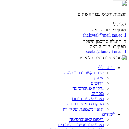
תוצאות חיפוש עבור האות ט
שלו טל
תפקיד:
עוזר הוראה
shalevtal@mail.tau.ac.il
ד"ר יעלה טרוסמן הייפלר
תפקיד:
עמית הוראה
yaalat@tauex.tau.ac.il
מידע כללי
יצירת קשר ודרכי הגעה
אלפון
דרושים
נהלי האוניברסיטה
מכרזים
מידע לשעת חירום
מבקרת האוניברסיטה
תקנון משמעת ופסקי דין
לימודים
רישום לאוניברסיטה
מידע למתעניינים בלימודים