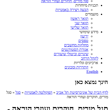
סגל מורים, חוקרים ועוזרי הוראה
תכניות מיוחדות
הבעה ויצירה באמנויות
מועמדים
תואר ראשון
תואר שני
תואר שלישי
מידע שימושי
ידיעון
טפסים
מחלקת מחשבים
אגודת הסטודנטים
שינויים וביטולי שיעורים
לקהל הרחב
ארכיונים וגלריות
קתדרות ומכונים
English
הינך נמצא כאן
לדף הבית של אוניברסיטת תל אביב
»
הפקולטה לאמנויות
»
סגל
»
סגל
מורים, חוקרים ועוזרי הוראה
סגל מורים, חוקרים ועוזרי הוראה -