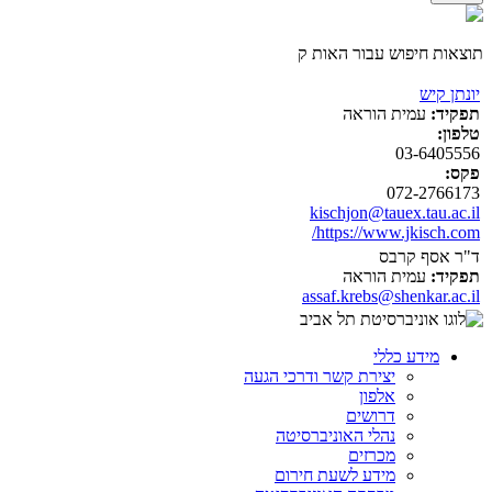
תוצאות חיפוש עבור האות ק
יונתן קיש
תפקיד:
עמית הוראה
טלפון:
03-6405556
פקס:
072-2766173
kischjon@tauex.tau.ac.il
https://www.jkisch.com/
ד"ר אסף קרבס
תפקיד:
עמית הוראה
assaf.krebs@shenkar.ac.il
מידע כללי
יצירת קשר ודרכי הגעה
אלפון
דרושים
נהלי האוניברסיטה
מכרזים
מידע לשעת חירום