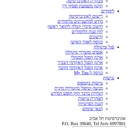
מבקרת האוניברסיטה
תקנון משמעת ופסקי דין
לימודים
רישום לאוניברסיטה
מידע למתעניינים בלימודים
חישוב סיכויי קבלה לתואר ראשון
לוח שנת הלימודים
ידיעונים
כניסה לאזור האישי
סגל ומינהלה
אגפים ומשרדי מינהלה
ארגון הסגל המנהלי
ארגון הסגל האקדמי הבכיר
ארגון הסגל האקדמי הזוטר
כניסה ל-My Tau
נגישות
נגישות בקמפוס
מניעה וטיפול בהטרדה מינית
הנחיות בדבר חוק חופש המידע
הצהרת נגישות
הגנת הפרטיות
תנאי שימוש
אוניברסיטת תל אביב
P.O. Box 39040, Tel Aviv 6997801