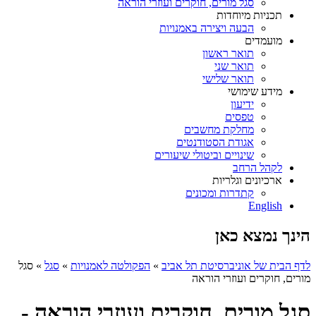
סגל מורים, חוקרים ועוזרי הוראה
תכניות מיוחדות
הבעה ויצירה באמנויות
מועמדים
תואר ראשון
תואר שני
תואר שלישי
מידע שימושי
ידיעון
טפסים
מחלקת מחשבים
אגודת הסטודנטים
שינויים וביטולי שיעורים
לקהל הרחב
ארכיונים וגלריות
קתדרות ומכונים
English
הינך נמצא כאן
לדף הבית של אוניברסיטת תל אביב
»
הפקולטה לאמנויות
»
סגל
»
סגל
מורים, חוקרים ועוזרי הוראה
סגל מורים, חוקרים ועוזרי הוראה -