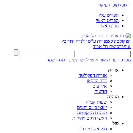
דילוג לתוכן העיקרי
תפריט עליון
תפריט ראשי
תוכן ראשי
הפקולטה לאמנויות
ע"ש יולנדה ודוד כץ
אוניברסיטת תל אביב
מערכת פניות
אזור אישי לסטודנטים.יות
להרשמה
אודות
אודות הפקולטה
דבר הדקאן
אירועים
חדשות
מנהלה
שעות קבלה
יועצי בי"ס וחוגים
מנהלת הפקולטה
ראשי חוגים ויחידות
סגל
סגל אקדמי בכיר