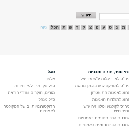
מ
נ
ס
ע
פ
צ
ק
ר
ש
ת
הכל
נקה
תי ספר, חוגים ותכניות
סגל
יה"ס לאדריכלות ע"ש עזריאלי
אלפון
יה"ס למוזיקה ע"ש בוכמן-מהטה
סגל אקדמי - לפי יחידות
חוג לאמנות התיאטרון
מורים, חוקרים ועוזרי הוראה
חוג לתולדות האמנות
סגל מנהלי
יה"ס לקולנוע וטלוויזיה ע"ש
הדוקטורנטיות.ים של הפקולטה
טיב טיש
לאמנויות
תכנית הרב תחומית באמנויות
תכנית הבינתחומית באמנויות