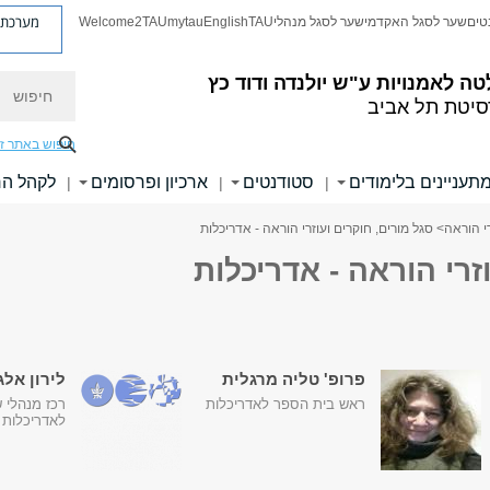
מערכת פ
טים
שער לסגל האקדמי
שער לסגל מנהלי
TAU
English
mytau
Welcome2TAU
חיפוש
טה לאמנויות
ע"ש יולנדה ודוד כץ
סיטת תל אביב
חיפוש באתר ז
תעניינים בלימודים
סטודנטים
ארכיון ופרסומים
לקהל ה
|
|
|
רי הוראה
> סגל מורים, חוקרים ועוזרי הוראה - אדריכלות
זרי הוראה - אדריכלות
פרופ' טליה מרגלית
לירון אלג
ראש בית הספר לאדריכלות
רכז מנהלי 
לאדריכלות