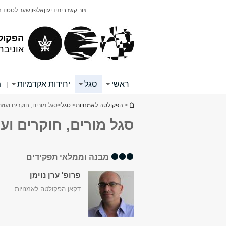
תוכן
תפריט
צור קשר
בית
ידיעון
אלפון
שער לסטודנ
עליון
ראשי
הפקול
אוניבר
ראשי
סגל
יחידות אקדמיות
מ
|
הינך נמצא כאן
>
הפקולטה לאמנויות
>
סגל
>
סגל מורים, חוקרים ועוז
סגל מורים, חוקרים ועו
מבנה וממלאי תפקידים
פרופ' ערן נוימן
דקאן הפקולטה לאמנויות