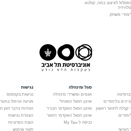
מסלול לעיצוב במה, קולנוע
טלוויזיה
ימודי משחק
סגל ומינהלה
נגישות
יברסיטה
אגפים ומשרדי מינהלה
נגישות בקמפוס
יינים בלימודים
ארגון הסגל המנהלי
מניעה וטיפול בהטר
י קבלה לתואר ראשון
ארגון הסגל האקדמי הבכיר
הנחיות בדבר חוק ח
ימודים
ארגון הסגל האקדמי הזוטר
הצהרת נגישות
כניסה ל-My Tau
הגנת הפרטיות
 האישי
תנאי שימוש