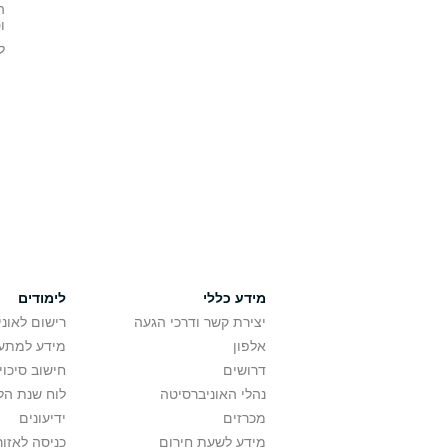
ה
ו
ל
מידע כללי
לימודים
יצירת קשר ודרכי הגעה
רישום לאונ
אלפון
מידע למתענ
דרושים
חישוב סיכוי
נהלי האוניברסיטה
לוח שנת הל
מכרזים
ידיעונים
מידע לשעת חירום
כניסה לאזור