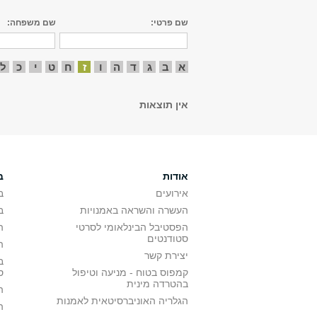
שם פרטי:
שם משפחה:
א
ב
ג
ד
ה
ו
ז
ח
ט
י
כ
ל
אין תוצאות
אודות
ב
אירועים
ב
העשרה והשראה באמנויות
ב
הפסטיבל הבינלאומי לסרטי
ה
סטודנטים
ה
יצירת קשר
ב
קמפוס בטוח - מניעה וטיפול
ס
בהטרדה מינית
ה
הגלריה האוניברסיטאית לאמנות
ה