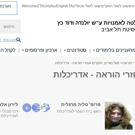
מערכת פ
טים
שער לסגל האקדמי
שער לסגל מנהלי
TAU
English
mytau
Welcome2TAU
חיפוש
טה לאמנויות
ע"ש יולנדה ודוד כץ
סיטת תל אביב
חיפוש באתר ז
תעניינים בלימודים
סטודנטים
ארכיון ופרסומים
לקהל ה
|
|
|
רי הוראה
> סגל מורים, חוקרים ועוזרי הוראה - אדריכלות
זרי הוראה - אדריכלות
פרופ' טליה מרגלית
לירון אלג
ראש בית הספר לאדריכלות
רכז מנהלי 
לאדריכלות