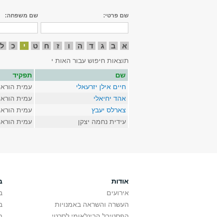
שם פרטי:
שם משפחה:
א
ב
ג
ד
ה
ו
ז
ח
ט
י
כ
ל
תוצאות חיפוש עבור האות י
שם
תפקיד
חיים אילן יזרעאלי
עמית הורא
אהד יחיאלי
עמית הורא
צארלס יעבץ
עמית הורא
עידית נחמה יצקן
עמית הורא
אודות
ב
אירועים
ב
העשרה והשראה באמנויות
ב
הפסטיבל הבינלאומי לסרטי
ה