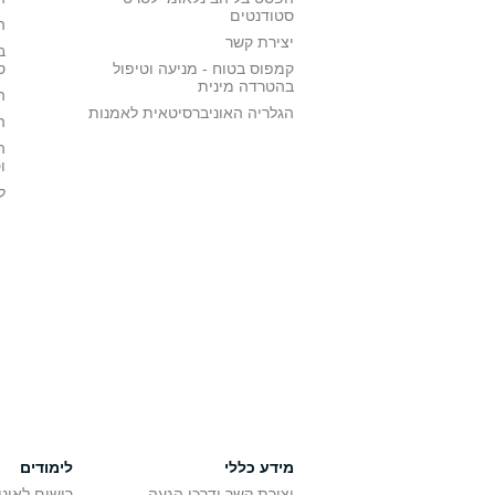
סטודנטים
ה
יצירת קשר
ב
קמפוס בטוח - מניעה וטיפול
ס
בהטרדה מינית
ה
הגלריה האוניברסיטאית לאמנות
ה
ה
ו
ל
מידע כללי
לימודים
יצירת קשר ודרכי הגעה
רישום לאונ