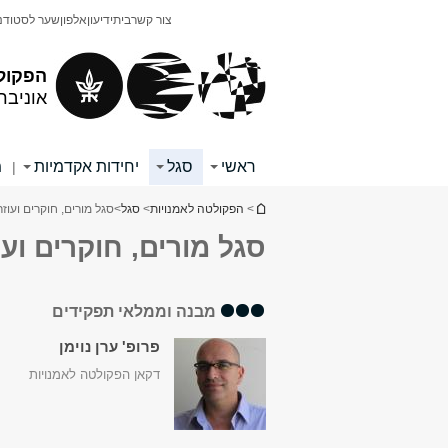
תוכן
תפריט
צור קשר
בית
ידיעון
אלפון
שער לסטודנ
עליון
ראשי
הפקול
אוניבר
ראשי
סגל
יחידות אקדמיות
מ
|
הינך נמצא כאן
>
הפקולטה לאמנויות
>
סגל
>
סגל מורים, חוקרים ועוז
סגל מורים, חוקרים ועו
מבנה וממלאי תפקידים
פרופ' ערן נוימן
דקאן הפקולטה לאמנויות