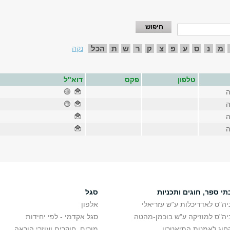
מ
נ
ס
ע
פ
צ
ק
ר
ש
ת
הכל
נקה
טלפון
פקס
דוא"ל
ה
ה
ה
ה
תי ספר, חוגים ותכניות
סגל
יה"ס לאדריכלות ע"ש עזריאלי
אלפון
יה"ס למוזיקה ע"ש בוכמן-מהטה
סגל אקדמי - לפי יחידות
חוג לאמנות התיאטרון
מורים, חוקרים ועוזרי הוראה