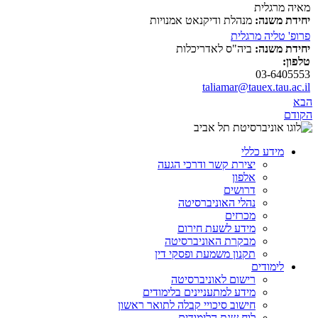
מאיה מרגלית
יחידת משנה:
מנהלת ודיקנאט אמנויות
פרופ' טליה מרגלית
יחידת משנה:
ביה"ס לאדריכלות
טלפון:
03-6405553
taliamar@tauex.tau.ac.il
הבא
הקודם
מידע כללי
יצירת קשר ודרכי הגעה
אלפון
דרושים
נהלי האוניברסיטה
מכרזים
מידע לשעת חירום
מבקרת האוניברסיטה
תקנון משמעת ופסקי דין
לימודים
רישום לאוניברסיטה
מידע למתעניינים בלימודים
חישוב סיכויי קבלה לתואר ראשון
לוח שנת הלימודים