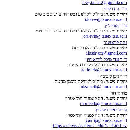
levy.talia12@gmail.com
ד"ר עידו לויט
יחידת משנה:
ביה"ס לקולנוע וטלוויזיה ע"ש סטיב טיש
idolew@tauex.tau.ac.il
ד"ר אורי לוין
יחידת משנה:
ביה"ס לקולנוע וטלוויזיה ע"ש סטיב טיש
orilevin@tauex.tau.ac.il
ענת לוסטינגר
יחידת משנה:
ביה"ס לאדריכלות
alustinger@gmail.com
ד"ר עדי מיכל לוריא חיון
יחידת משנה:
חוג לתולדות האמנות
adilouria@tauex.tau.ac.il
ד"ר ניצן ליבוביץ
יחידת משנה:
ביה"ס למוזיקה בוכמן-מהטה
nizanleib@tauex.tau.ac.il
מור לידור
יחידת משנה:
חוג לאמנות התיאטרון
morleedo@tauex.tau.ac.il
פרופ' יאיר ליפשיץ
יחידת משנה:
חוג לאמנות התיאטרון
yairlip@tauex.tau.ac.il
https://telaviv.academia.edu/YairLipshitz