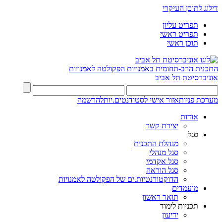
דילוג לתוכן העיקרי
תפריט עליון
תפריט ראשי
תוכן ראשי
התכנית הרב-תחומית באמנויות
הפקולטה לאמנויות
אוניברסיטת תל אביב
מערכת פניות
אזור אישי לסטודנטים.יות
להרשמה
אודות
יצירת קשר
סגל
מנהלת התכנית
סגל מנהלי
סגל אקדמי
סגל הוראה
הדוקטורנטיות.ים של הפקולטה לאמנויות
מועמדים
תואר ראשון
תכניות לימוד
ידיעון