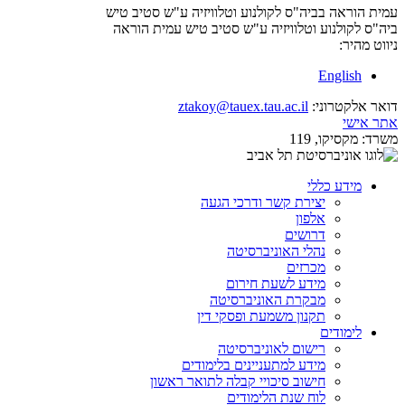
עמית הוראה בביה"ס לקולנוע וטלוויזיה ע"ש סטיב טיש
ביה"ס לקולנוע וטלוויזיה ע"ש סטיב טיש
עמית הוראה
ניווט מהיר:
English
דואר אלקטרוני:
ztakoy@tauex.tau.ac.il
אתר אישי
משרד:
מקסיקו, 119
מידע כללי
יצירת קשר ודרכי הגעה
אלפון
דרושים
נהלי האוניברסיטה
מכרזים
מידע לשעת חירום
מבקרת האוניברסיטה
תקנון משמעת ופסקי דין
לימודים
רישום לאוניברסיטה
מידע למתעניינים בלימודים
חישוב סיכויי קבלה לתואר ראשון
לוח שנת הלימודים