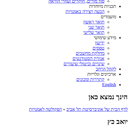
סגל מורים, חוקרים ועוזרי הוראה
תכניות מיוחדות
הבעה ויצירה באמנויות
מועמדים
תואר ראשון
תואר שני
תואר שלישי
מידע שימושי
ידיעון
טפסים
מחלקת מחשבים
אגודת הסטודנטים
שינויים וביטולי שיעורים
לקהל הרחב
ארכיונים וגלריות
קתדרות ומכונים
English
הינך נמצא כאן
לדף הבית של אוניברסיטת תל אביב
»
הפקולטה לאמנויות
יואב כץ