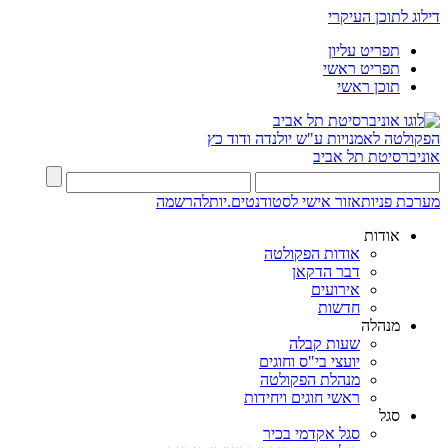
דילוג לתוכן העיקרי
תפריט עליון
תפריט ראשי
תוכן ראשי
הפקולטה לאמנויות
ע"ש יולנדה ודוד כץ
אוניברסיטת תל אביב
מערכת פניות
אזור אישי לסטודנטים.יות
להרשמה
אודות
אודות הפקולטה
דבר הדקאן
אירועים
חדשות
מנהלה
שעות קבלה
יועצי בי"ס וחוגים
מנהלת הפקולטה
ראשי חוגים ויחידות
סגל
סגל אקדמי בכיר