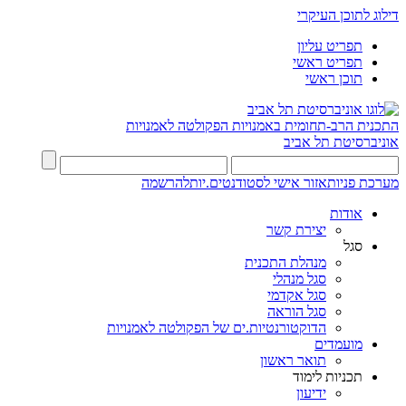
דילוג לתוכן העיקרי
תפריט עליון
תפריט ראשי
תוכן ראשי
התכנית הרב-תחומית באמנויות
הפקולטה לאמנויות
אוניברסיטת תל אביב
מערכת פניות
אזור אישי לסטודנטים.יות
להרשמה
אודות
יצירת קשר
סגל
מנהלת התכנית
סגל מנהלי
סגל אקדמי
סגל הוראה
הדוקטורנטיות.ים של הפקולטה לאמנויות
מועמדים
תואר ראשון
תכניות לימוד
ידיעון