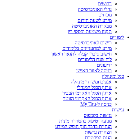
דרושים
נהלי האוניברסיטה
מכרזים
מידע לשעת חירום
מבקרת האוניברסיטה
תקנון משמעת ופסקי דין
לימודים
רישום לאוניברסיטה
מידע למתעניינים בלימודים
חישוב סיכויי קבלה לתואר ראשון
לוח שנת הלימודים
ידיעונים
כניסה לאזור האישי
סגל ומינהלה
אגפים ומשרדי מינהלה
ארגון הסגל המנהלי
ארגון הסגל האקדמי הבכיר
ארגון הסגל האקדמי הזוטר
כניסה ל-My Tau
נגישות
נגישות בקמפוס
מניעה וטיפול בהטרדה מינית
הנחיות בדבר חוק חופש המידע
הצהרת נגישות
הגנת הפרטיות