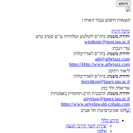
תוצאות חיפוש עבור האות ו
מיכל וויניק
יחידת משנה:
ביה"ס לקולנוע וטלוויזיה ע"ש סטיב טיש
winikmic@post.tau.ac.il
עדי וינברג
יחידת משנה:
ביה"ס לאדריכלות
adi@arbejazz.com
https://Http://www.arbejazz.com
ליאור ויתקון
יחידת משנה:
ביה"ס לאדריכלות
liorvitkon@tauex.tau.ac.il
אריאלה ולד כהן
יחידת משנה:
התכנית הרב-תחומית באמנויות
ariyelaw@tauex.tau.ac.il
https://www.ariyelawald-cohain.com
מידע כללי
יצירת קשר ודרכי הגעה
אלפון