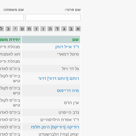
שם פרטי:
שם משפחה:
א
ב
ג
ד
ה
ו
ז
ח
ט
י
כ
ל
שם
יחידת משנ
ד"ר אייל דותן
מנהלת ודיק
מיטל דמארי
חוג לאמנות
מנהלת ודיק
גל דר ויזל
ביה"ס לאדר
ביה"ס לקולנ
רותם [רותם דרור] דרור
טיש
ביה"ס לקולנ
מיה דרייפוס
טיש
ביה"ס לקולנ
ערן הדס
טיש
נדב הייפרט
ביה"ס לאדר
ד"ר אפרת הילדסהיים
ביה"ס לאדר
רודיקה [רודיקס] הימן תלפז
ביה"ס למוז
יצחק [צחי] הלברשטדט
ביה"ס לאדר