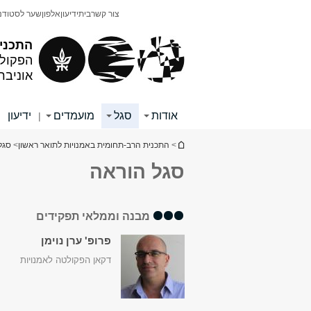
תוכן
תפריט
צור קשר
בית
ידיעון
אלפון
שער לסטודנ
עליון
ראשי
התכני
הפקולט
אוניבר
אודות
סגל
מועמדים
ידיעון
|
|
הינך נמצא כאן
>
התכנית הרב-תחומית באמנויות לתואר ראשון
>
סגל
סגל הוראה
מבנה וממלאי תפקידים
פרופ' ערן נוימן
דקאן הפקולטה לאמנויות