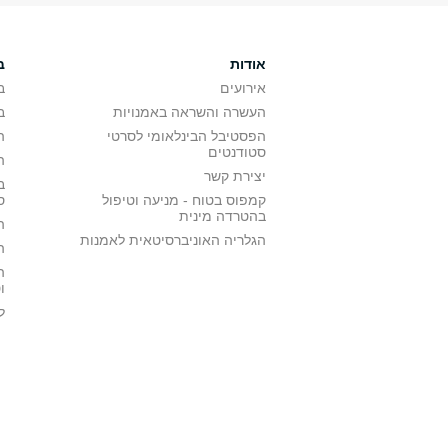
אודות
ב
אירועים
ב
העשרה והשראה באמנויות
ב
הפסטיבל הבינלאומי לסרטי
ה
סטודנטים
ה
יצירת קשר
ב
קמפוס בטוח - מניעה וטיפול
ס
בהטרדה מינית
ה
הגלריה האוניברסיטאית לאמנות
ה
ה
ו
ל