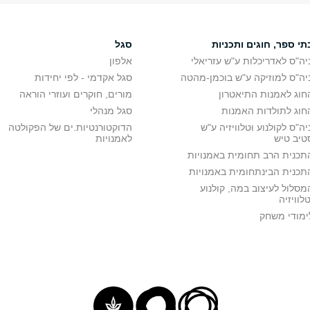
תי ספר, חוגים ותכניות
סגל
יה"ס לאדריכלות ע"ש עזריאלי
אלפון
יה"ס למוזיקה ע"ש בוכמן-מהטה
סגל אקדמי - לפי יחידות
חוג לאמנות התיאטרון
מורים, חוקרים ועוזרי הוראה
חוג לתולדות האמנות
סגל מנהלי
יה"ס לקולנוע וטלוויזיה ע"ש
הדוקטורנטיות.ים של הפקולטה
טיב טיש
לאמנויות
תכנית הרב תחומית באמנויות
תכנית הבינתחומית באמנויות
מסלול לעיצוב במה, קולנוע
טלוויזיה
ימודי משחק