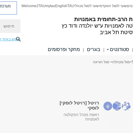
מערכת פ
טים
שער לסגל האקדמי
שער לסגל מנהלי
TAU
English
mytau
Welcome2TAU
ת הרב-תחומית באמנויות
חיפוש
ה לאמנויות
ע"ש יולנדה ודוד כץ
סיטת תל אביב
חיפוש באתר ז
סטודנטים
בוגרים
מחקר ופרסומים
|
|
>
סגל ומנהלה
> סגל הוראה
רויטל [רויטל לוסקי]
לוסקי
ראשת מנהל הפקולטה
לאמנויות