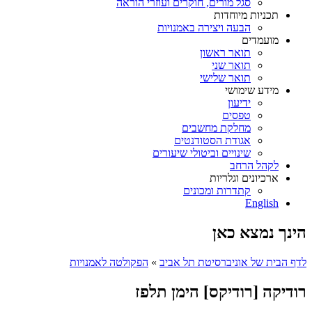
סגל מורים, חוקרים ועוזרי הוראה
תכניות מיוחדות
הבעה ויצירה באמנויות
מועמדים
תואר ראשון
תואר שני
תואר שלישי
מידע שימושי
ידיעון
טפסים
מחלקת מחשבים
אגודת הסטודנטים
שינויים וביטולי שיעורים
לקהל הרחב
ארכיונים וגלריות
קתדרות ומכונים
English
הינך נמצא כאן
לדף הבית של אוניברסיטת תל אביב
»
הפקולטה לאמנויות
רודיקה [רודיקס] הימן תלפז