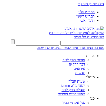
דילוג לתוכן העיקרי
תפריט עליון
תפריט ראשי
תוכן ראשי
הפקולטה לאמנויות
ע"ש יולנדה ודוד כץ
אוניברסיטת תל אביב
מערכת פניות
אזור אישי לסטודנטים.יות
להרשמה
אודות
אודות הפקולטה
דבר הדקאן
אירועים
חדשות
מנהלה
שעות קבלה
יועצי בי"ס וחוגים
מנהלת הפקולטה
ראשי חוגים ויחידות
סגל
סגל אקדמי בכיר