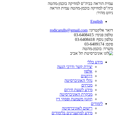
עמית הוראה בביה"ס למוזיקה בוכמן-מהטה
ביה"ס למוזיקה בוכמן-מהטה
עמית הוראה
ניווט מהיר:
English
דואר אלקטרוני:
rodicarulls@gmail.com
טלפון פנימי:
03-6408415
טלפון נוסף:
03-6408418
פקס:
03-6409174
משרד:
בוכמן-מהטה
מידע כללי
יצירת קשר ודרכי הגעה
אלפון
דרושים
נהלי האוניברסיטה
מכרזים
מידע לשעת חירום
מבקרת האוניברסיטה
תקנון משמעת ופסקי דין
לימודים
רישום לאוניברסיטה
מידע למתעניינים בלימודים