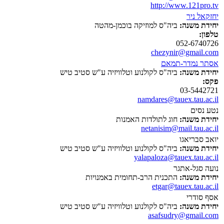
http://www.121pro.tv
יחזקאל ניר
יחידת משנה:
ביה"ס למוזיקה בוכמן-מהטה
טלפון:
052-6740726
chezynir@gmail.com
אסתר נמדר-תמאם
יחידת משנה:
ביה"ס לקולנוע וטלוויזיה ע"ש סטיב טיש
פקס:
03-5442721
namdares@tauex.tau.ac.il
נטע נסים
יחידת משנה:
חוג לתולדות האמנות
netanisim@mail.tau.ac.il
יואב סבריאגו
יחידת משנה:
ביה"ס לקולנוע וטלוויזיה ע"ש סטיב טיש
yalapaloza@tauex.tau.ac.il
נועה סגל-אתגר
יחידת משנה:
התכנית הרב-תחומית באמנויות
etgar@tauex.tau.ac.il
אסף סודרי
יחידת משנה:
ביה"ס לקולנוע וטלוויזיה ע"ש סטיב טיש
asafsudry@gmail.com