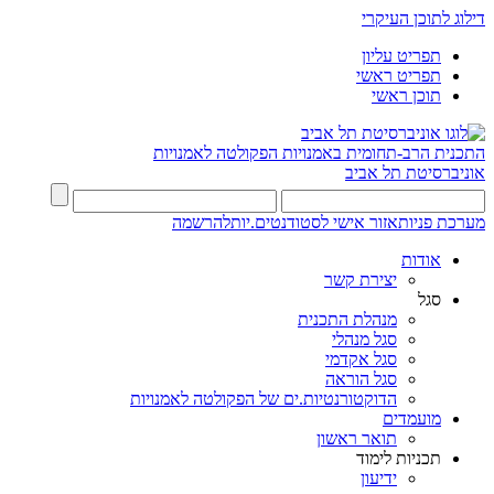
דילוג לתוכן העיקרי
תפריט עליון
תפריט ראשי
תוכן ראשי
התכנית הרב-תחומית באמנויות
הפקולטה לאמנויות
אוניברסיטת תל אביב
מערכת פניות
אזור אישי לסטודנטים.יות
להרשמה
אודות
יצירת קשר
סגל
מנהלת התכנית
סגל מנהלי
סגל אקדמי
סגל הוראה
הדוקטורנטיות.ים של הפקולטה לאמנויות
מועמדים
תואר ראשון
תכניות לימוד
ידיעון