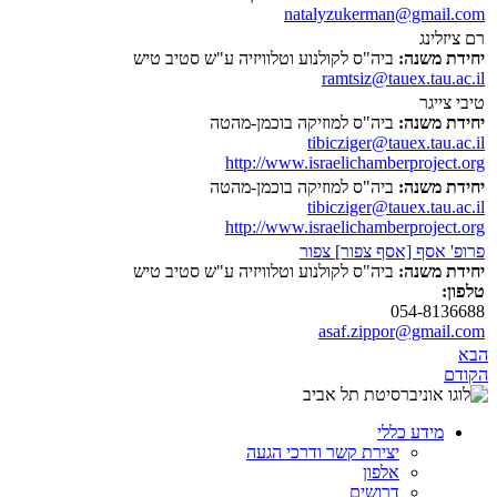
natalyzukerman@gmail.com
רם ציזלינג
יחידת משנה:
ביה"ס לקולנוע וטלוויזיה ע"ש סטיב טיש
ramtsiz@tauex.tau.ac.il
טיבי צייגר
יחידת משנה:
ביה"ס למוזיקה בוכמן-מהטה
tibicziger@tauex.tau.ac.il
http://www.israelichamberproject.org
יחידת משנה:
ביה"ס למוזיקה בוכמן-מהטה
tibicziger@tauex.tau.ac.il
http://www.israelichamberproject.org
פרופ' אסף [אסף צפור] צפור
יחידת משנה:
ביה"ס לקולנוע וטלוויזיה ע"ש סטיב טיש
טלפון:
054-8136688
asaf.zippor@gmail.com
הבא
הקודם
מידע כללי
יצירת קשר ודרכי הגעה
אלפון
דרושים