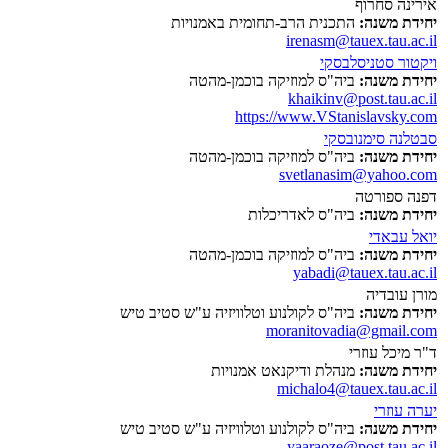
אירינה סחרוף
יחידת משנה:
התכנית הרב-תחומית באמנויות
irenasm@tauex.tau.ac.il
ויקטור סטניסלבסקי
יחידת משנה:
ביה"ס למוזיקה בוכמן-מהטה
khaikinv@post.tau.ac.il
https://www.VStanislavsky.com
סבטלנה סימנובסקי
יחידת משנה:
ביה"ס למוזיקה בוכמן-מהטה
svetlanasim@yahoo.com
דפנה ספורטה
יחידת משנה:
ביה"ס לאדריכלות
יואל עבאדי
יחידת משנה:
ביה"ס למוזיקה בוכמן-מהטה
yabadi@tauex.tau.ac.il
מורן עובדיה
יחידת משנה:
ביה"ס לקולנוע וטלוויזיה ע"ש סטיב טיש
moranitovadia@gmail.com
ד"ר מיכל עוזרי
יחידת משנה:
מנהלת ודיקנאט אמנויות
michalo4@tauex.tau.ac.il
יערה עוזרי
יחידת משנה:
ביה"ס לקולנוע וטלוויזיה ע"ש סטיב טיש
yaaraoze@post.tau.ac.il