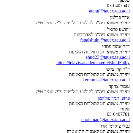
טלפון:
03-6407547
ataraf@tauex.tau.ac.il
אדר פרלמן
יחידת משנה:
ביה"ס לקולנוע וטלוויזיה ע"ש סטיב טיש
יהושע פתאל
יחידת משנה:
ביה"ס לאדריכלות
fattalshuki@tauex.tau.ac.il
ד"ר אהוד פתחי
יחידת משנה:
חוג לתולדות האמנות
ehud23@tauex.tau.ac.il
https://telaviv.academia.edu/EhudFathy
ד"ר קרן צדפי
יחידת משנה:
חוג לתולדות האמנות
kerenmis@tauex.tau.ac.il
עומרי צדקה
יחידת משנה:
ביה"ס לקולנוע וטלוויזיה ע"ש סטיב טיש
פרופ' תמר צולקמן
יחידת משנה:
חוג לתולדות האמנות
פקס:
03-6407781
cholcman@tauex.tau.ac.il
נטלי צוקרמן ארז
יחידת משנה:
חוג לאמנות התיאטרון