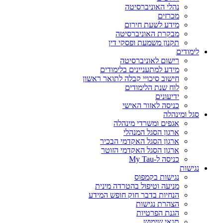
נהלי האוניברסיטה
מכרזים
מידע לשעת חירום
מבקרת האוניברסיטה
תקנון משמעת ופסקי דין
לימודים
רישום לאוניברסיטה
מידע למתעניינים בלימודים
חישוב סיכויי קבלה לתואר ראשון
לוח שנת הלימודים
ידיעונים
כניסה לאזור האישי
סגל ומינהלה
אגפים ומשרדי מינהלה
ארגון הסגל המנהלי
ארגון הסגל האקדמי הבכיר
ארגון הסגל האקדמי הזוטר
כניסה ל-My Tau
נגישות
נגישות בקמפוס
מניעה וטיפול בהטרדה מינית
הנחיות בדבר חוק חופש המידע
הצהרת נגישות
הגנת הפרטיות
תנאי שימוש