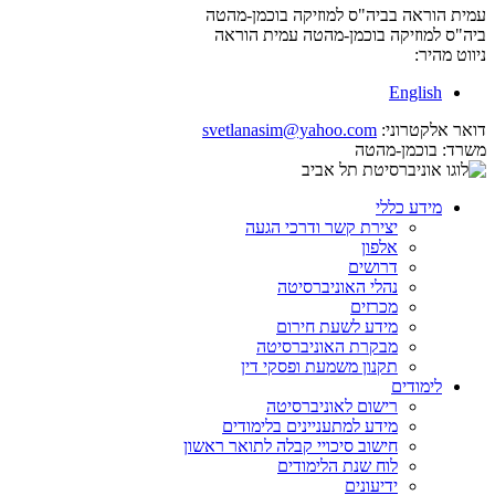
עמית הוראה בביה"ס למוזיקה בוכמן-מהטה
ביה"ס למוזיקה בוכמן-מהטה
עמית הוראה
ניווט מהיר:
English
דואר אלקטרוני:
svetlanasim@yahoo.com
משרד:
בוכמן-מהטה
מידע כללי
יצירת קשר ודרכי הגעה
אלפון
דרושים
נהלי האוניברסיטה
מכרזים
מידע לשעת חירום
מבקרת האוניברסיטה
תקנון משמעת ופסקי דין
לימודים
רישום לאוניברסיטה
מידע למתעניינים בלימודים
חישוב סיכויי קבלה לתואר ראשון
לוח שנת הלימודים
ידיעונים