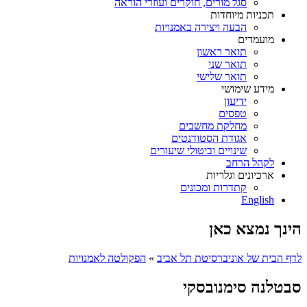
סגל מורים, חוקרים ועוזרי הוראה
תכניות מיוחדות
הבעה ויצירה באמנויות
מועמדים
תואר ראשון
תואר שני
תואר שלישי
מידע שימושי
ידיעון
טפסים
מחלקת מחשבים
אגודת הסטודנטים
שינויים וביטולי שיעורים
לקהל הרחב
ארכיונים וגלריות
קתדרות ומכונים
English
הינך נמצא כאן
לדף הבית של אוניברסיטת תל אביב
»
הפקולטה לאמנויות
סבטלנה סימנובסקי