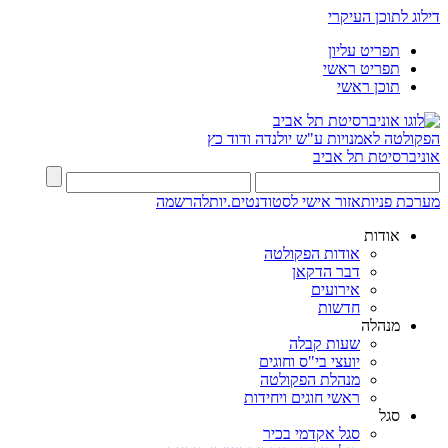
דילוג לתוכן העיקרי
תפריט עליון
תפריט ראשי
תוכן ראשי
הפקולטה לאמנויות
ע"ש יולנדה ודוד כץ
אוניברסיטת תל אביב
מערכת פניות
אזור אישי לסטודנטים.יות
להרשמה
אודות
אודות הפקולטה
דבר הדקאן
אירועים
חדשות
מנהלה
שעות קבלה
יועצי בי"ס וחוגים
מנהלת הפקולטה
ראשי חוגים ויחידות
סגל
סגל אקדמי בכיר