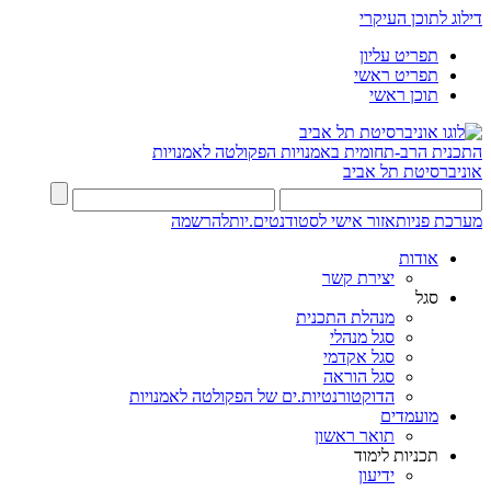
דילוג לתוכן העיקרי
תפריט עליון
תפריט ראשי
תוכן ראשי
התכנית הרב-תחומית באמנויות
הפקולטה לאמנויות
אוניברסיטת תל אביב
מערכת פניות
אזור אישי לסטודנטים.יות
להרשמה
אודות
יצירת קשר
סגל
מנהלת התכנית
סגל מנהלי
סגל אקדמי
סגל הוראה
הדוקטורנטיות.ים של הפקולטה לאמנויות
מועמדים
תואר ראשון
תכניות לימוד
ידיעון