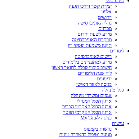
מידע כללי
יצירת קשר ודרכי הגעה
אלפון
דרושים
נהלי האוניברסיטה
מכרזים
מידע לשעת חירום
מבקרת האוניברסיטה
תקנון משמעת ופסקי דין
לימודים
רישום לאוניברסיטה
מידע למתעניינים בלימודים
חישוב סיכויי קבלה לתואר ראשון
לוח שנת הלימודים
ידיעונים
כניסה לאזור האישי
סגל ומינהלה
אגפים ומשרדי מינהלה
ארגון הסגל המנהלי
ארגון הסגל האקדמי הבכיר
ארגון הסגל האקדמי הזוטר
כניסה ל-My Tau
נגישות
נגישות בקמפוס
מניעה וטיפול בהטרדה מינית