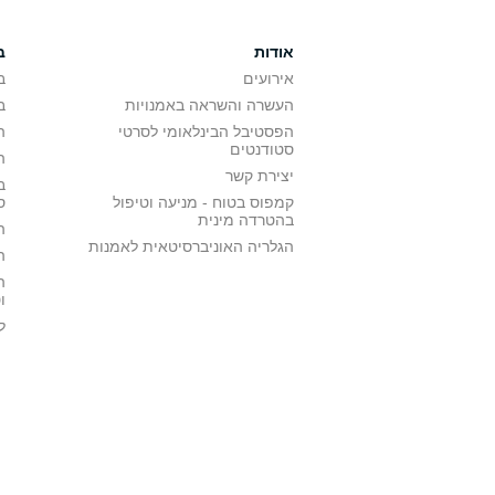
אודות
ב
אירועים
ב
העשרה והשראה באמנויות
ב
הפסטיבל הבינלאומי לסרטי
ה
סטודנטים
ה
יצירת קשר
ב
קמפוס בטוח - מניעה וטיפול
ס
בהטרדה מינית
ה
הגלריה האוניברסיטאית לאמנות
ה
ה
ו
ל