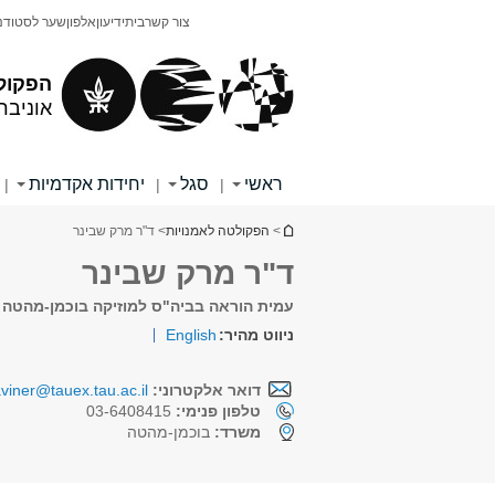
תוכן
תפריט
צור קשר
בית
ידיעון
אלפון
שער לסטודנ
עליון
ראשי
הפקול
אוניבר
ראשי
סגל
יחידות אקדמיות
|
|
|
הינך נמצא כאן
>
הפקולטה לאמנויות
> ד"ר מרק שבינר
ד"ר מרק שבינר
עמית הוראה בביה"ס למוזיקה בוכמן-מהטה
ניווט מהיר:
English
דואר אלקטרוני:
viner@tauex.tau.ac.il
טלפון פנימי:
03-6408415
משרד:
בוכמן-מהטה