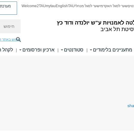
מערכת פ
טים
שער לסגל האקדמי
שער לסגל מנהלי
TAU
English
mytau
Welcome2TAU
חיפוש
טה לאמנויות
ע"ש יולנדה ודוד כץ
סיטת תל אביב
חיפוש באתר ז
מתעניינים בלימודים
סטודנטים
ארכיון ופרסומים
לקהל 
|
|
|
sha