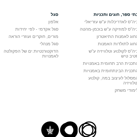
תי ספר, חוגים ותכניות
סגל
יה"ס לאדריכלות ע"ש עזריאלי
אלפון
יה"ס למוזיקה ע"ש בוכמן-מהטה
סגל אקדמי - לפי יחידות
חוג לאמנות התיאטרון
מורים, חוקרים ועוזרי הוראה
חוג לתולדות האמנות
סגל מנהלי
יה"ס לקולנוע וטלוויזיה ע"ש
הדוקטורנטיות.ים של הפקולטה
טיב טיש
לאמנויות
תכנית הרב תחומית באמנויות
תכנית הבינתחומית באמנויות
מסלול לעיצוב במה, קולנוע
טלוויזיה
ימודי משחק