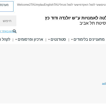
מערכת פ
טים
שער לסגל האקדמי
שער לסגל מנהלי
TAU
English
mytau
Welcome2TAU
חיפוש
טה לאמנויות
ע"ש יולנדה ודוד כץ
סיטת תל אביב
חיפוש באתר ז
מתעניינים בלימודים
סטודנטים
ארכיון ופרסומים
לקהל 
|
|
|
ad