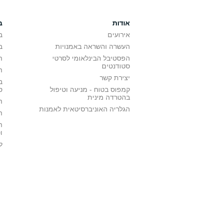
אודות
ב
אירועים
ב
העשרה והשראה באמנויות
ב
הפסטיבל הבינלאומי לסרטי
ה
סטודנטים
ה
יצירת קשר
ב
קמפוס בטוח - מניעה וטיפול
ס
בהטרדה מינית
ה
הגלריה האוניברסיטאית לאמנות
ה
ה
ו
ל