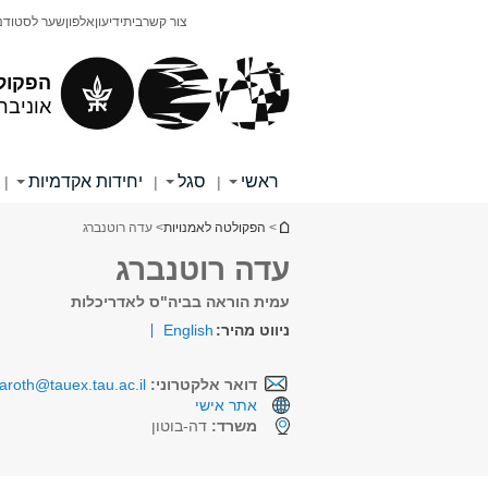
תוכן
תפריט
צור קשר
בית
ידיעון
אלפון
שער לסטודנ
עליון
ראשי
הפקול
אוניבר
ראשי
סגל
יחידות אקדמיות
|
|
|
הינך נמצא כאן
>
הפקולטה לאמנויות
> עדה רוטנברג
עדה רוטנברג
עמית הוראה בביה"ס לאדריכלות
ניווט מהיר:
English
דואר אלקטרוני:
aroth@tauex.tau.ac.il
אתר אישי
משרד:
דה-בוטון