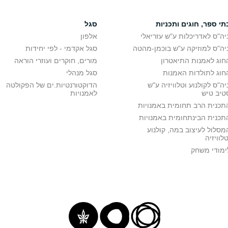
תי ספר, חוגים ותכניות
סגל
יה"ס לאדריכלות ע"ש עזריאלי
אלפון
יה"ס למוזיקה ע"ש בוכמן-מהטה
סגל אקדמי - לפי יחידות
חוג לאמנות התיאטרון
מורים, חוקרים ועוזרי הוראה
חוג לתולדות האמנות
סגל מנהלי
יה"ס לקולנוע וטלוויזיה ע"ש
הדוקטורנטיות.ים של הפקולטה
טיב טיש
לאמנויות
תכנית הרב תחומית באמנויות
תכנית הבינתחומית באמנויות
מסלול לעיצוב במה, קולנוע
טלוויזיה
ימודי משחק