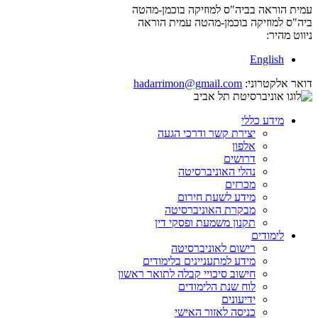
עמית הוראה בביה"ס למוזיקה בוכמן-מהטה
ביה"ס למוזיקה בוכמן-מהטה
עמית הוראה
ניווט מהיר:
English
דואר אלקטרוני:
hadarrimon@gmail.com
מידע כללי
יצירת קשר ודרכי הגעה
אלפון
דרושים
נהלי האוניברסיטה
מכרזים
מידע לשעת חירום
מבקרת האוניברסיטה
תקנון משמעת ופסקי דין
לימודים
רישום לאוניברסיטה
מידע למתעניינים בלימודים
חישוב סיכויי קבלה לתואר ראשון
לוח שנת הלימודים
ידיעונים
כניסה לאזור האישי