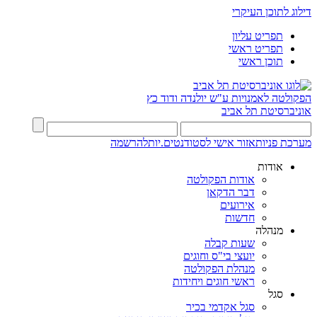
דילוג לתוכן העיקרי
תפריט עליון
תפריט ראשי
תוכן ראשי
הפקולטה לאמנויות
ע"ש יולנדה ודוד כץ
אוניברסיטת תל אביב
מערכת פניות
אזור אישי לסטודנטים.יות
להרשמה
אודות
אודות הפקולטה
דבר הדקאן
אירועים
חדשות
מנהלה
שעות קבלה
יועצי בי"ס וחוגים
מנהלת הפקולטה
ראשי חוגים ויחידות
סגל
סגל אקדמי בכיר