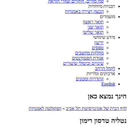
סגל מורים, חוקרים ועוזרי הוראה
תכניות מיוחדות
הבעה ויצירה באמנויות
מועמדים
תואר ראשון
תואר שני
תואר שלישי
מידע שימושי
ידיעון
טפסים
מחלקת מחשבים
אגודת הסטודנטים
שינויים וביטולי שיעורים
לקהל הרחב
ארכיונים וגלריות
קתדרות ומכונים
English
הינך נמצא כאן
לדף הבית של אוניברסיטת תל אביב
»
הפקולטה לאמנויות
נטליה טדסון רימון