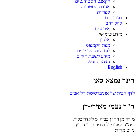
דקאנט הסטודנטים
אגודת הסטודנטים
ספריות
בוגרים.ות
קהל רחב
אירועים
מידע שימושי
אלפון
מפת הקמפוס
לוח שנת הלימודים
מידע לשעת חירום
הצהרת נגישות
English
הינך נמצא כאן
לדף הבית של אוניברסיטת תל אביב
ד"ר נעמי מאירי-דן
מורה מן החוץ בביה"ס לאדריכלות
ביה"ס לאדריכלות
מורה מן החוץ
ניווט מהיר: