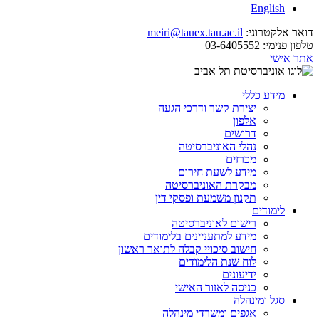
English
דואר אלקטרוני:
meiri@tauex.tau.ac.il
טלפון פנימי:
03-6405552
אתר אישי
מידע כללי
יצירת קשר ודרכי הגעה
אלפון
דרושים
נהלי האוניברסיטה
מכרזים
מידע לשעת חירום
מבקרת האוניברסיטה
תקנון משמעת ופסקי דין
לימודים
רישום לאוניברסיטה
מידע למתעניינים בלימודים
חישוב סיכויי קבלה לתואר ראשון
לוח שנת הלימודים
ידיעונים
כניסה לאזור האישי
סגל ומינהלה
אגפים ומשרדי מינהלה