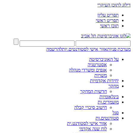
דילוג לתוכן העיקרי
תפריט עליון
תפריט ראשי
תוכן ראשי
מערכת פניות
אזור אישי לסטודנטים.יות
להרשמה
על האוניברסיטה
אסטרטגיה
אגפים ומשרדי מנהלה
משרות
יחידות אקדמיות
מחקר
חדשות המחקר
בינלאומיות
מועמדים.ות
חישוב סיכויי קבלה
סגל
סטודנטים.ות
אזור אישי לסטודנט.ית
לוח שנה אקדמי