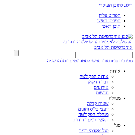
דילוג לתוכן העיקרי
תפריט עליון
תפריט ראשי
תוכן ראשי
הפקולטה לאמנויות
ע"ש יולנדה ודוד כץ
אוניברסיטת תל אביב
מערכת פניות
אזור אישי לסטודנטים.יות
להרשמה
אודות
אודות הפקולטה
דבר הדקאן
אירועים
חדשות
מנהלה
שעות קבלה
יועצי בי"ס וחוגים
מנהלת הפקולטה
ראשי חוגים ויחידות
סגל
סגל אקדמי בכיר