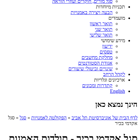
סגל מורים, חוקרים ועוזרי הוראה
תכניות מיוחדות
הבעה ויצירה באמנויות
מועמדים
תואר ראשון
תואר שני
תואר שלישי
מידע שימושי
ידיעון
טפסים
מחלקת מחשבים
אגודת הסטודנטים
שינויים וביטולי שיעורים
לקהל הרחב
ארכיונים וגלריות
קתדרות ומכונים
English
הינך נמצא כאן
לדף הבית של אוניברסיטת תל אביב
»
הפקולטה לאמנויות
»
סגל
»
סגל
אקדמי בכיר
סגל אקדמי בכיר - תולדות האמנות