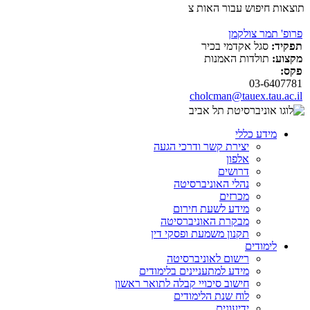
תוצאות חיפוש עבור האות צ
פרופ' תמר צולקמן
תפקיד:
סגל אקדמי בכיר
מקצוע:
תולדות האמנות
פקס:
03-6407781
cholcman@tauex.tau.ac.il
מידע כללי
יצירת קשר ודרכי הגעה
אלפון
דרושים
נהלי האוניברסיטה
מכרזים
מידע לשעת חירום
מבקרת האוניברסיטה
תקנון משמעת ופסקי דין
לימודים
רישום לאוניברסיטה
מידע למתעניינים בלימודים
חישוב סיכויי קבלה לתואר ראשון
לוח שנת הלימודים
ידיעונים