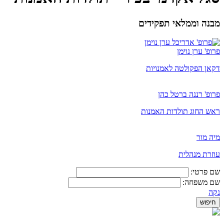
מבנה וממלאי תפקידים
פרופ' ערן נוימן
דקאן הפקולטה לאמנויות
פרופ' רננה ברטל כהן
ראש החוג תולדות האמנות
מיה מור
​עוזרת מנהלית
שם פרטי:
שם משפחה:
נקה