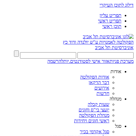
דילוג לתוכן העיקרי
תפריט עליון
תפריט ראשי
תוכן ראשי
הפקולטה לאמנויות
ע"ש יולנדה ודוד כץ
אוניברסיטת תל אביב
מערכת פניות
אזור אישי לסטודנטים.יות
להרשמה
אודות
אודות הפקולטה
דבר הדקאן
אירועים
חדשות
מנהלה
שעות קבלה
יועצי בי"ס וחוגים
מנהלת הפקולטה
ראשי חוגים ויחידות
סגל
סגל אקדמי בכיר