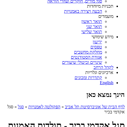
סגל מורים, חוקרים ועוזרי הוראה
תכניות מיוחדות
הבעה ויצירה באמנויות
מועמדים
תואר ראשון
תואר שני
תואר שלישי
מידע שימושי
ידיעון
טפסים
מחלקת מחשבים
אגודת הסטודנטים
שינויים וביטולי שיעורים
לקהל הרחב
ארכיונים וגלריות
קתדרות ומכונים
English
הינך נמצא כאן
לדף הבית של אוניברסיטת תל אביב
»
הפקולטה לאמנויות
»
סגל
»
סגל
אקדמי בכיר
סגל אקדמי בכיר - תולדות האמנות