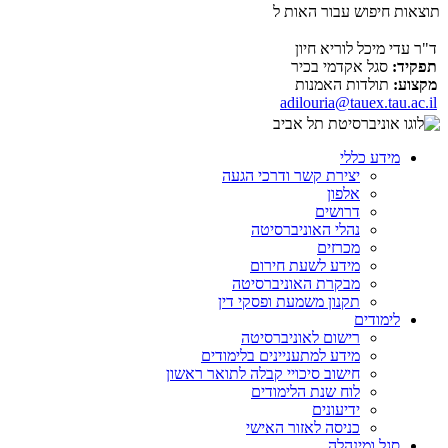
תוצאות חיפוש עבור האות ל
ד"ר עדי מיכל לוריא חיון
תפקיד:
סגל אקדמי בכיר
מקצוע:
תולדות האמנות
adilouria@tauex.tau.ac.il
מידע כללי
יצירת קשר ודרכי הגעה
אלפון
דרושים
נהלי האוניברסיטה
מכרזים
מידע לשעת חירום
מבקרת האוניברסיטה
תקנון משמעת ופסקי דין
לימודים
רישום לאוניברסיטה
מידע למתעניינים בלימודים
חישוב סיכויי קבלה לתואר ראשון
לוח שנת הלימודים
ידיעונים
כניסה לאזור האישי
סגל ומינהלה