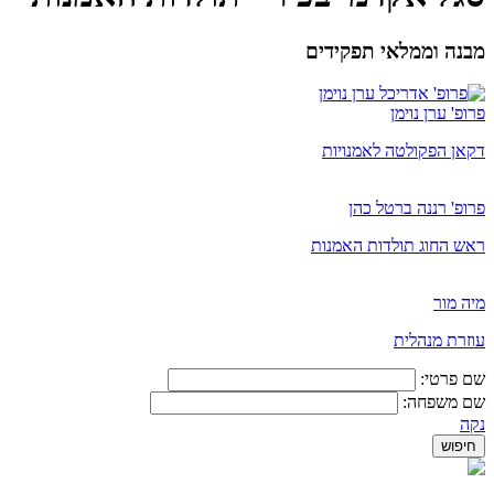
מבנה וממלאי תפקידים
פרופ' ערן נוימן
דקאן הפקולטה לאמנויות
פרופ' רננה ברטל כהן
ראש החוג תולדות האמנות
מיה מור
​עוזרת מנהלית
שם פרטי:
שם משפחה:
נקה