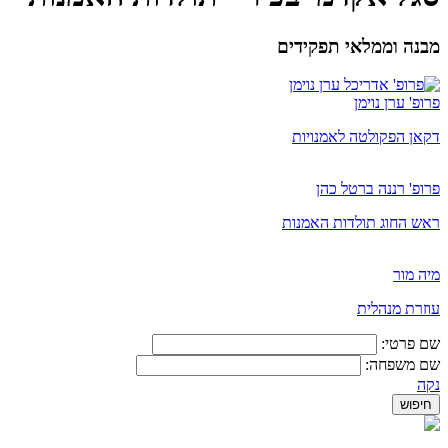
מבנה וממלאי תפקידים
פרופ' ערן נוימן
דקאן הפקולטה לאמנויות
פרופ' רננה ברטל כהן
ראש החוג תולדות האמנות
מיה מור
​עוזרת מנהלית
שם פרטי:
שם משפחה:
נקה