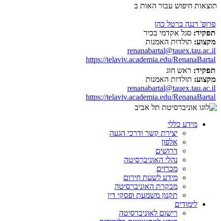
תוצאות חיפוש עבור האות ב
פרופ' רננה ברטל כהן
תפקיד:
סגל אקדמי בכיר
מקצוע:
תולדות האמנות
renanabartal@tauex.tau.ac.il
https://telaviv.academia.edu/RenanaBartal
תפקיד:
ראש חוג
מקצוע:
תולדות האמנות
renanabartal@tauex.tau.ac.il
https://telaviv.academia.edu/RenanaBartal
מידע כללי
יצירת קשר ודרכי הגעה
אלפון
דרושים
נהלי האוניברסיטה
מכרזים
מידע לשעת חירום
מבקרת האוניברסיטה
תקנון משמעת ופסקי דין
לימודים
רישום לאוניברסיטה