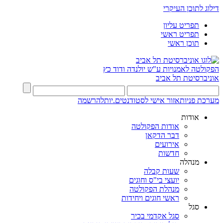
דילוג לתוכן העיקרי
תפריט עליון
תפריט ראשי
תוכן ראשי
הפקולטה לאמנויות
ע"ש יולנדה ודוד כץ
אוניברסיטת תל אביב
מערכת פניות
אזור אישי לסטודנטים.יות
להרשמה
אודות
אודות הפקולטה
דבר הדקאן
אירועים
חדשות
מנהלה
שעות קבלה
יועצי בי"ס וחוגים
מנהלת הפקולטה
ראשי חוגים ויחידות
סגל
סגל אקדמי בכיר