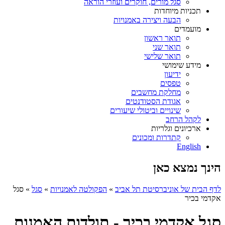
סגל מורים, חוקרים ועוזרי הוראה
תכניות מיוחדות
הבעה ויצירה באמנויות
מועמדים
תואר ראשון
תואר שני
תואר שלישי
מידע שימושי
ידיעון
טפסים
מחלקת מחשבים
אגודת הסטודנטים
שינויים וביטולי שיעורים
לקהל הרחב
ארכיונים וגלריות
קתדרות ומכונים
English
הינך נמצא כאן
לדף הבית של אוניברסיטת תל אביב
»
הפקולטה לאמנויות
»
סגל
»
סגל
אקדמי בכיר
סגל אקדמי בכיר - תולדות האמנות