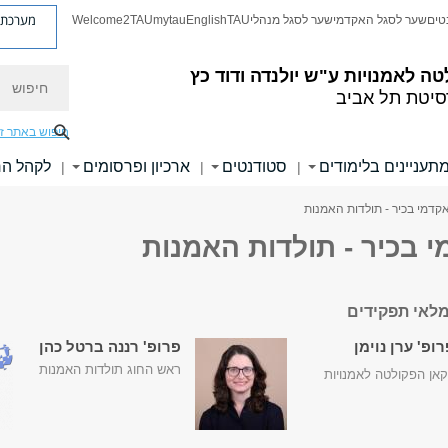
מערכת פ
טים
שער לסגל האקדמי
שער לסגל מנהלי
TAU
English
mytau
Welcome2TAU
חיפוש
טה לאמנויות
ע"ש יולנדה ודוד כץ
סיטת תל אביב
חיפוש באתר ז
תעניינים בלימודים
סטודנטים
ארכיון ופרסומים
לקהל ה
|
|
|
קדמי בכיר - תולדות האמנות
 בכיר - תולדות האמנות
לאי תפקידים
ופ' ערן נוימן
פרופ' רננה ברטל כהן
ראש החוג תולדות האמנות
אן הפקולטה לאמנויות