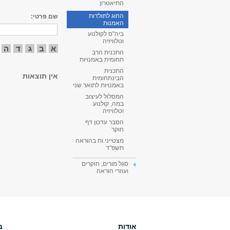
התיאטרון
החוג לתולדות
שם פרטי:
האמנות
ביה"ס לקולנוע
וטלוויזיה
א
ב
ג
ד
ה
התכנית הרב
תחומית באמנויות
התכנית
אין תוצאות
הבינתחומית
באמנויות לתואר שני
המסלול לעיצוב
במה, קולנוע
וטלוויזיה
הסבר עדכון דף
חוקר
מצטייני.ות בהוראה
תשפ"ד
סגל מורים, חוקרים
ועוזרי הוראה
אודות
ב