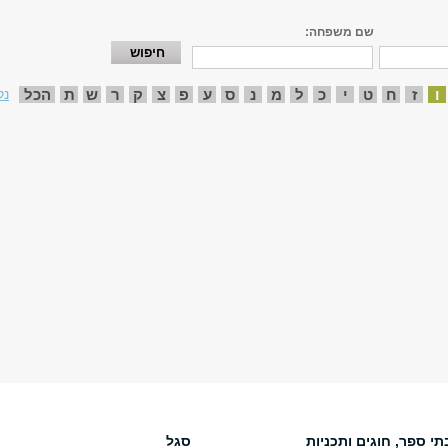
שם משפחה:
ו
ז
ח
ט
י
כ
ל
מ
נ
ס
ע
פ
צ
ק
ר
ש
ת
הכל
נק
תי ספר, חוגים ותכניות
סגל