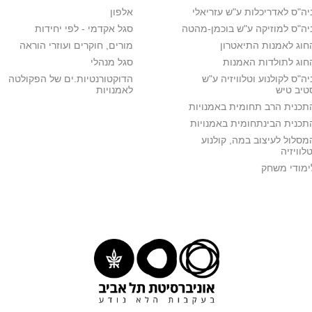
יה"ס לאדריכלות ע"ש עזריאלי
אלפון
יה"ס למוזיקה ע"ש בוכמן-מהטה
סגל אקדמי - לפי יחידות
חוג לאמנות התיאטרון
מורים, חוקרים ועוזרי הוראה
חוג לתולדות האמנות
סגל מנהלי
יה"ס לקולנוע וטלוויזיה ע"ש
הדוקטורנטיות.ים של הפקולטה
טיב טיש
לאמנויות
תכנית הרב תחומית באמנויות
תכנית הבינתחומית באמנויות
מסלול לעיצוב במה, קולנוע
טלוויזיה
ימודי משחק