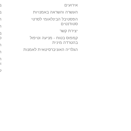
אירועים
ב
העשרה והשראה באמנויות
ב
הפסטיבל הבינלאומי לסרטי
ה
סטודנטים
ה
יצירת קשר
ב
קמפוס בטוח - מניעה וטיפול
ס
בהטרדה מינית
ה
הגלריה האוניברסיטאית לאמנות
ה
ה
ו
ל