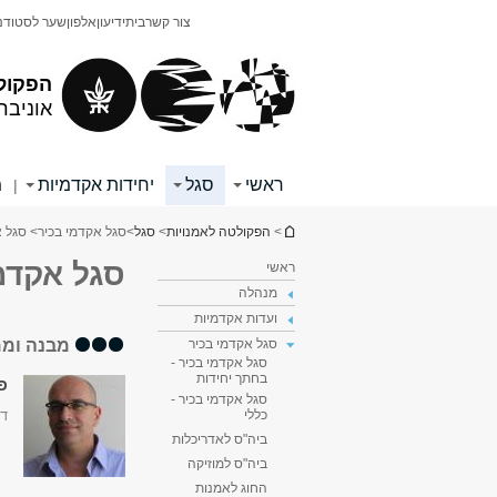
תוכן
תפריט
צור קשר
בית
ידיעון
אלפון
שער לסטודנ
עליון
ראשי
הפקול
אוניבר
ראשי
סגל
יחידות אקדמיות
מ
|
הינך נמצא כאן
>
הפקולטה לאמנויות
>
סגל
>
סגל אקדמי בכיר
> סגל א
סגל אקדמי
ראשי
מנהלה
ועדות אקדמיות
מבנה וממ
סגל אקדמי בכיר
סגל אקדמי בכיר -
בחתך יחידות
פר
סגל אקדמי בכיר -
דק
כללי
ביה"ס לאדריכלות
ביה"ס למוזיקה
החוג לאמנות