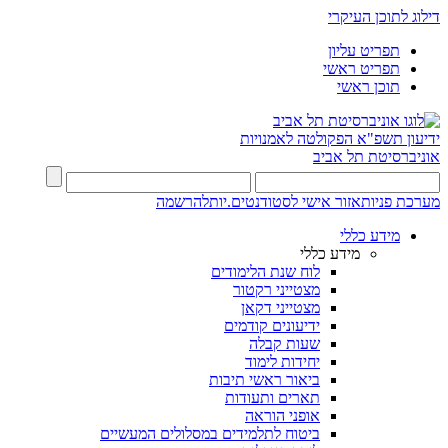
דילוג לתוכן העיקרי
תפריט עליון
תפריט ראשי
תוכן ראשי
ידיעון תשפ"א
הפקולטה לאמנויות
אוניברסיטת תל אביב
מערכת פניות
אזור אישי לסטודנטים.יות
להרשמה
מידע כללי
מידע כללי
לוח שנת הלימודים
מצטייני רקטור
מצטייני דקאן
ידיעונים קודמים
שעות קבלה
יחידות לימוד
ביאור ראשי תיבות
תארים ותעודות
אופני הוראה
ביטוח לתלמידים במסלולים המעשיים