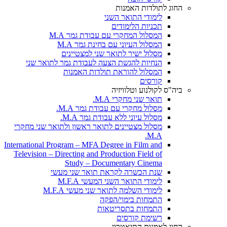
החוג לתולדות האמנות
לימודי התואר השני
תכניות הלימודים
המסלול המחקרי עם עבודת גמר M.A
המסלול העיוני עם בחינת גמר M.A
מסלול ישיר לתואר שני למצטיינים
הנחיות להגשת הצעה לעבודת גמר לתואר שני
המסלול להוראת תולדות האמנות
קורסים
ביה"ס לקולנוע וטלוויזיה
תואר שני מחקרי M.A.
מסלול מחקרי עם עבודת גמר M.A.
מסלול עיוני ללא עבודת גמר M.A.
מסלול מצטיינים לתואר ראשון ולתואר שני מחקרי
M.A.
International Program – MFA Degree in Film and
Television – Directing and Production Field of
Study – Documentary Cinema
שנת הכשרה לקראת תואר שני מעשי
לימודי התואר השני המעשי M.F.A
לימודי השלמה לתואר שני מעשי M.F.A
התמחות בימוי/הפקה
התמחות בתסריטאות
רשימת קורסים
החוג לאמנות התיאטרון