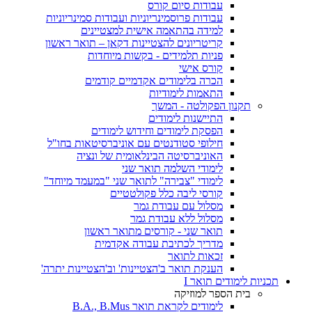
עבודות סיום קורס
עבודות פרוסמינריוניות ועבודות סמינריוניות
למידה בהתאמה אישית למצטיינים
קריטריונים להצטיינות דקאן – תואר ראשון
פניות תלמידים - בקשות מיוחדות
קורס אישי
הכרה בלימודים אקדמיים קודמים
התאמות לימודיות
תקנון הפקולטה - המשך
התיישנות לימודים
הפסקת לימודים וחידוש לימודים
חילופי סטודנטים עם אוניברסיטאות בחו"ל
האוניברסיטה הבינלאומית של ונציה
לימודי השלמה תואר שני
לימודי "צבירה" לתואר שני "במעמד מיוחד"
קורסי ליבה כלל פקולטטיים
מסלול עם עבודת גמר
מסלול ללא עבודת גמר
תואר שני - קורסים מתואר ראשון
מדריך לכתיבת עבודה אקדמית
זכאות לתואר
הענקת תואר ב'הצטיינות' וב'הצטיינות יתרה'
תכניות לימודים תואר I
בית הספר למוזיקה
לימודים לקראת תואר B.A., B.Mus