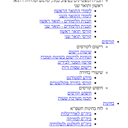
תכנית למצטיינים בעיצוב במה, קולנוע וטלויזיה - תואר
ראשון ותואר שני
לימודי התואר הראשון
לימודי התואר השני
תכנית הלימודים - תואר ראשון
תכנית הלימודים - תואר שני
קורסי תואר ראשון
קורסי תואר שני
קורסים
רישום לקורסים
שיטות רישום
הנחיות לרישום בשיטת המכרז
סרטון הסבר לבידינג
רישום שפות זרות
שיעורי בחירה
מידע לסטודנט
קורסי בחירה פקולטטיים
חיפוש קורסים
חיפוש קורסים
תכנון מערכת שעות
בחינות
לוח בחינות תשפ"א
ביה"ס לאדריכלות
ביה"ס למוזיקה
ביה"ס לקולנוע ולטלוויזיה