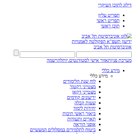
דילוג לתוכן העיקרי
תפריט עליון
תפריט ראשי
תוכן ראשי
ידיעון תשפ"א
הפקולטה לאמנויות
אוניברסיטת תל אביב
מערכת פניות
אזור אישי לסטודנטים.יות
להרשמה
מידע כללי
מידע כללי
לוח שנת הלימודים
מצטייני רקטור
מצטייני דקאן
ידיעונים קודמים
שעות קבלה
יחידות לימוד
ביאור ראשי תיבות
תארים ותעודות
אופני הוראה
ביטוח לתלמידים במסלולים המעשיים