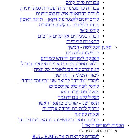
עבודות סיום קורס
עבודות פרוסמינריוניות ועבודות סמינריוניות
למידה בהתאמה אישית למצטיינים
קריטריונים להצטיינות דקאן – תואר ראשון
פניות תלמידים - בקשות מיוחדות
קורס אישי
הכרה בלימודים אקדמיים קודמים
התאמות לימודיות
תקנון הפקולטה - המשך
התיישנות לימודים
הפסקת לימודים וחידוש לימודים
חילופי סטודנטים עם אוניברסיטאות בחו"ל
האוניברסיטה הבינלאומית של ונציה
לימודי השלמה תואר שני
לימודי "צבירה" לתואר שני "במעמד מיוחד"
קורסי ליבה כלל פקולטטיים
מסלול עם עבודת גמר
מסלול ללא עבודת גמר
תואר שני - קורסים מתואר ראשון
מדריך לכתיבת עבודה אקדמית
זכאות לתואר
הענקת תואר ב'הצטיינות' וב'הצטיינות יתרה'
תכניות לימודים תואר I
בית הספר למוזיקה
לימודים לקראת תואר B.A., B.Mus