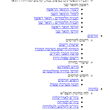
תכנית למצטיינים בעיצוב במה, קולנוע וטלויזיה - תואר
ראשון ותואר שני
לימודי התואר הראשון
לימודי התואר השני
תכנית הלימודים - תואר ראשון
תכנית הלימודים - תואר שני
קורסי תואר ראשון
קורסי תואר שני
קורסים
רישום לקורסים
שיטות רישום
הנחיות לרישום בשיטת המכרז
סרטון הסבר לבידינג
רישום שפות זרות
שיעורי בחירה
מידע לסטודנט
קורסי בחירה פקולטטיים
חיפוש קורסים
חיפוש קורסים
תכנון מערכת שעות
בחינות
לוח בחינות תשפ"א
ביה"ס לאדריכלות
ביה"ס למוזיקה
ביה"ס לקולנוע ולטלוויזיה