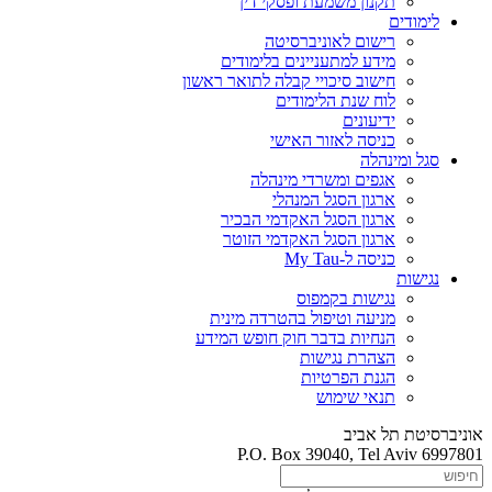
תקנון משמעת ופסקי דין
לימודים
רישום לאוניברסיטה
מידע למתעניינים בלימודים
חישוב סיכויי קבלה לתואר ראשון
לוח שנת הלימודים
ידיעונים
כניסה לאזור האישי
סגל ומינהלה
אגפים ומשרדי מינהלה
ארגון הסגל המנהלי
ארגון הסגל האקדמי הבכיר
ארגון הסגל האקדמי הזוטר
כניסה ל-My Tau
נגישות
נגישות בקמפוס
מניעה וטיפול בהטרדה מינית
הנחיות בדבר חוק חופש המידע
הצהרת נגישות
הגנת הפרטיות
תנאי שימוש
אוניברסיטת תל אביב
P.O. Box 39040, Tel Aviv 6997801