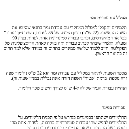
מסלול עם עבודת גמר
תלמידים יתקבלו למסלול המחקרי עם עבודת גמר בתנאי שסיימו את
השנה הראשונה (22 ש"ס) בציון ממוצע של 85 לפחות, השיגו ציון "עובר"
בכל אחד מהקורסים, וכתבו עבודה סמינריונית אחת לפחות בציון 90
ומעלה. תלמיד שיבחר לכתוב עבודת תזה בזיקה לאחת הדיסציפלינות של
הפקולטה, חייב ללמוד שלושה סמינרים בתחום זה במידה שלא למד תחום
זה בתואר הראשון.
מספר השעות לתואר במסלול עם עבודת גמר הוא 32 ש"ס (ולימוד שפה
זרה נוספת ברמת "פטור" השפה הזרה אינה נכללת במניין שעות זה).
הנחיית עבודת הגמר שקולה ל-4 ש"ס לצורך חישוב שכר הלימוד.
עבודות סמינר
התלמידים ישתתפו בסמינרים כנדרש על פי תכנית הלימודים. על
התלמידים להגיש שתי עבודות סמינריוניות כתובות, לפחות אחת מהן
בסמינר של התכנית. בשאר הסמינרים יכתבו עבודות רפרט.