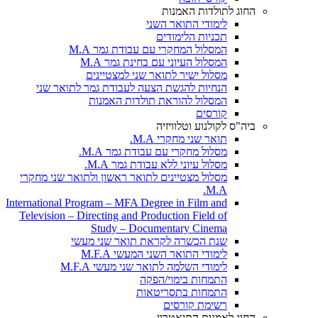
החוג לתולדות האמנות
לימודי התואר השני
תכניות הלימודים
המסלול המחקרי עם עבודת גמר M.A
המסלול העיוני עם בחינת גמר M.A
מסלול ישיר לתואר שני למצטיינים
הנחיות להגשת הצעה לעבודת גמר לתואר שני
המסלול להוראת תולדות האמנות
קורסים
ביה"ס לקולנוע וטלוויזיה
תואר שני מחקרי M.A.
מסלול מחקרי עם עבודת גמר M.A.
מסלול עיוני ללא עבודת גמר M.A.
מסלול מצטיינים לתואר ראשון ולתואר שני מחקרי
M.A.
International Program – MFA Degree in Film and
Television – Directing and Production Field of
Study – Documentary Cinema
שנת הכשרה לקראת תואר שני מעשי
לימודי התואר השני המעשי M.F.A
לימודי השלמה לתואר שני מעשי M.F.A
התמחות בימוי/הפקה
התמחות בתסריטאות
רשימת קורסים
החוג לאמנות התיאטרון