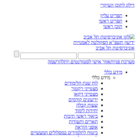
דילוג לתוכן העיקרי
תפריט עליון
תפריט ראשי
תוכן ראשי
ידיעון תשפ"א
הפקולטה לאמנויות
אוניברסיטת תל אביב
מערכת פניות
אזור אישי לסטודנטים.יות
להרשמה
מידע כללי
מידע כללי
לוח שנת הלימודים
מצטייני רקטור
מצטייני דקאן
ידיעונים קודמים
שעות קבלה
יחידות לימוד
ביאור ראשי תיבות
תארים ותעודות
אופני הוראה
ביטוח לתלמידים במסלולים המעשיים