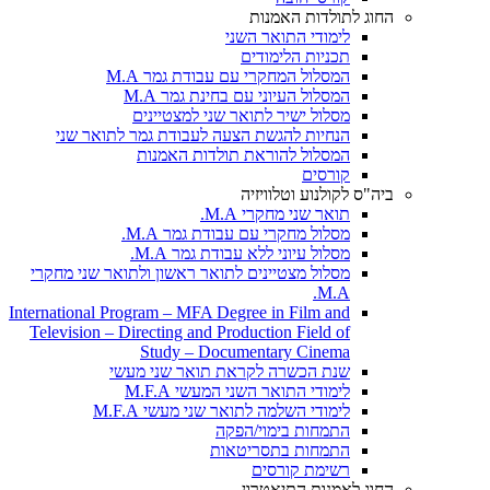
החוג לתולדות האמנות
לימודי התואר השני
תכניות הלימודים
המסלול המחקרי עם עבודת גמר M.A
המסלול העיוני עם בחינת גמר M.A
מסלול ישיר לתואר שני למצטיינים
הנחיות להגשת הצעה לעבודת גמר לתואר שני
המסלול להוראת תולדות האמנות
קורסים
ביה"ס לקולנוע וטלוויזיה
תואר שני מחקרי M.A.
מסלול מחקרי עם עבודת גמר M.A.
מסלול עיוני ללא עבודת גמר M.A.
מסלול מצטיינים לתואר ראשון ולתואר שני מחקרי
M.A.
International Program – MFA Degree in Film and
Television – Directing and Production Field of
Study – Documentary Cinema
שנת הכשרה לקראת תואר שני מעשי
לימודי התואר השני המעשי M.F.A
לימודי השלמה לתואר שני מעשי M.F.A
התמחות בימוי/הפקה
התמחות בתסריטאות
רשימת קורסים
החוג לאמנות התיאטרון