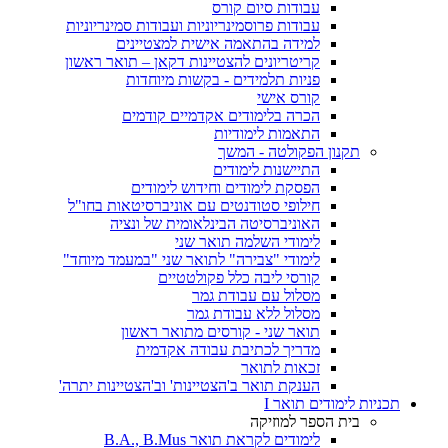
עבודות סיום קורס
עבודות פרוסמינריוניות ועבודות סמינריוניות
למידה בהתאמה אישית למצטיינים
קריטריונים להצטיינות דקאן – תואר ראשון
פניות תלמידים - בקשות מיוחדות
קורס אישי
הכרה בלימודים אקדמיים קודמים
התאמות לימודיות
תקנון הפקולטה - המשך
התיישנות לימודים
הפסקת לימודים וחידוש לימודים
חילופי סטודנטים עם אוניברסיטאות בחו"ל
האוניברסיטה הבינלאומית של ונציה
לימודי השלמה תואר שני
לימודי "צבירה" לתואר שני "במעמד מיוחד"
קורסי ליבה כלל פקולטטיים
מסלול עם עבודת גמר
מסלול ללא עבודת גמר
תואר שני - קורסים מתואר ראשון
מדריך לכתיבת עבודה אקדמית
זכאות לתואר
הענקת תואר ב'הצטיינות' וב'הצטיינות יתרה'
תכניות לימודים תואר I
בית הספר למוזיקה
לימודים לקראת תואר B.A., B.Mus