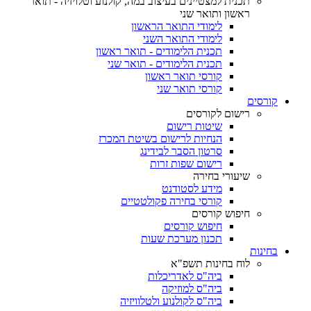
תכנית למצטיינים בעיצוב במה, קולנוע וטלויזיה - תואר
ראשון ותואר שני
לימודי התואר הראשון
לימודי התואר השני
תכנית הלימודים - תואר ראשון
תכנית הלימודים - תואר שני
קורסי תואר ראשון
קורסי תואר שני
קורסים
רישום לקורסים
שיטות רישום
הנחיות לרישום בשיטת המכרז
סרטון הסבר לבידינג
רישום שפות זרות
שיעורי בחירה
מידע לסטודנט
קורסי בחירה פקולטטיים
חיפוש קורסים
חיפוש קורסים
תכנון מערכת שעות
בחינות
לוח בחינות תשפ"א
ביה"ס לאדריכלות
ביה"ס למוזיקה
ביה"ס לקולנוע ולטלוויזיה