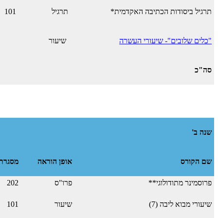
תרגיל ביסודות הכתיבה האקדמית*
תרגיל
101
"כלים שלובים"- שיעורי העשרה
שיעור
סה"כ
שנה ב'
שם הקורס
אופן הוראה
מסגרת
פרוסמינר מתודולוגי**
פרו"ס
202
שיעורי מבוא ליבה (7)
שיעור
101