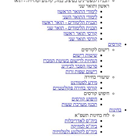
תכנית למצטיינים בעיצוב במה, קולנוע וטלויזיה - תואר
ראשון ותואר שני
לימודי התואר הראשון
לימודי התואר השני
תכנית הלימודים - תואר ראשון
תכנית הלימודים - תואר שני
קורסי תואר ראשון
קורסי תואר שני
קורסים
רישום לקורסים
שיטות רישום
הנחיות לרישום בשיטת המכרז
סרטון הסבר לבידינג
רישום שפות זרות
שיעורי בחירה
מידע לסטודנט
קורסי בחירה פקולטטיים
חיפוש קורסים
חיפוש קורסים
תכנון מערכת שעות
בחינות
לוח בחינות תשפ"א
ביה"ס לאדריכלות
ביה"ס למוזיקה
ביה"ס לקולנוע ולטלוויזיה