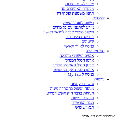
מידע לשעת חירום
מבקרת האוניברסיטה
תקנון משמעת ופסקי דין
לימודים
רישום לאוניברסיטה
מידע למתעניינים בלימודים
חישוב סיכויי קבלה לתואר ראשון
לוח שנת הלימודים
ידיעונים
כניסה לאזור האישי
סגל ומינהלה
אגפים ומשרדי מינהלה
ארגון הסגל המנהלי
ארגון הסגל האקדמי הבכיר
ארגון הסגל האקדמי הזוטר
כניסה ל-My Tau
נגישות
נגישות בקמפוס
מניעה וטיפול בהטרדה מינית
הנחיות בדבר חוק חופש המידע
הצהרת נגישות
הגנת הפרטיות
תנאי שימוש
אוניברסיטת תל אביב