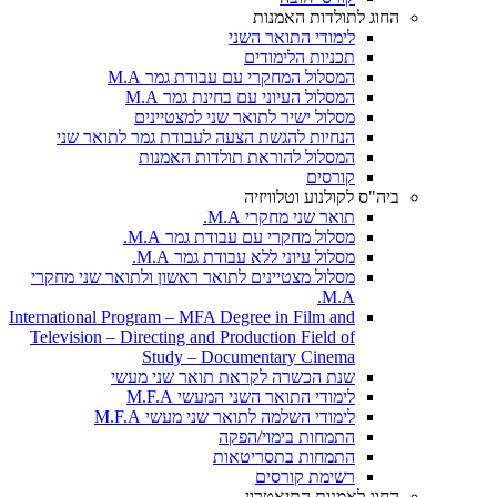
החוג לתולדות האמנות
לימודי התואר השני
תכניות הלימודים
המסלול המחקרי עם עבודת גמר M.A
המסלול העיוני עם בחינת גמר M.A
מסלול ישיר לתואר שני למצטיינים
הנחיות להגשת הצעה לעבודת גמר לתואר שני
המסלול להוראת תולדות האמנות
קורסים
ביה"ס לקולנוע וטלוויזיה
תואר שני מחקרי M.A.
מסלול מחקרי עם עבודת גמר M.A.
מסלול עיוני ללא עבודת גמר M.A.
מסלול מצטיינים לתואר ראשון ולתואר שני מחקרי
M.A.
International Program – MFA Degree in Film and
Television – Directing and Production Field of
Study – Documentary Cinema
שנת הכשרה לקראת תואר שני מעשי
לימודי התואר השני המעשי M.F.A
לימודי השלמה לתואר שני מעשי M.F.A
התמחות בימוי/הפקה
התמחות בתסריטאות
רשימת קורסים
החוג לאמנות התיאטרון