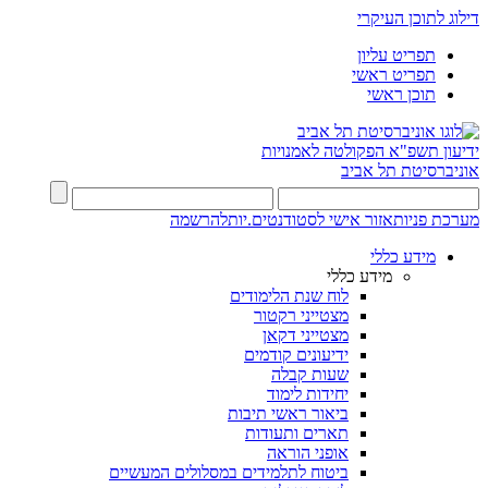
דילוג לתוכן העיקרי
תפריט עליון
תפריט ראשי
תוכן ראשי
ידיעון תשפ"א
הפקולטה לאמנויות
אוניברסיטת תל אביב
מערכת פניות
אזור אישי לסטודנטים.יות
להרשמה
מידע כללי
מידע כללי
לוח שנת הלימודים
מצטייני רקטור
מצטייני דקאן
ידיעונים קודמים
שעות קבלה
יחידות לימוד
ביאור ראשי תיבות
תארים ותעודות
אופני הוראה
ביטוח לתלמידים במסלולים המעשיים