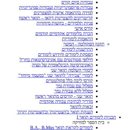
עבודות סיום קורס
עבודות פרוסמינריוניות ועבודות סמינריוניות
למידה בהתאמה אישית למצטיינים
קריטריונים להצטיינות דקאן – תואר ראשון
פניות תלמידים - בקשות מיוחדות
קורס אישי
הכרה בלימודים אקדמיים קודמים
התאמות לימודיות
תקנון הפקולטה - המשך
התיישנות לימודים
הפסקת לימודים וחידוש לימודים
חילופי סטודנטים עם אוניברסיטאות בחו"ל
האוניברסיטה הבינלאומית של ונציה
לימודי השלמה תואר שני
לימודי "צבירה" לתואר שני "במעמד מיוחד"
קורסי ליבה כלל פקולטטיים
מסלול עם עבודת גמר
מסלול ללא עבודת גמר
תואר שני - קורסים מתואר ראשון
מדריך לכתיבת עבודה אקדמית
זכאות לתואר
הענקת תואר ב'הצטיינות' וב'הצטיינות יתרה'
תכניות לימודים תואר I
בית הספר למוזיקה
לימודים לקראת תואר B.A., B.Mus