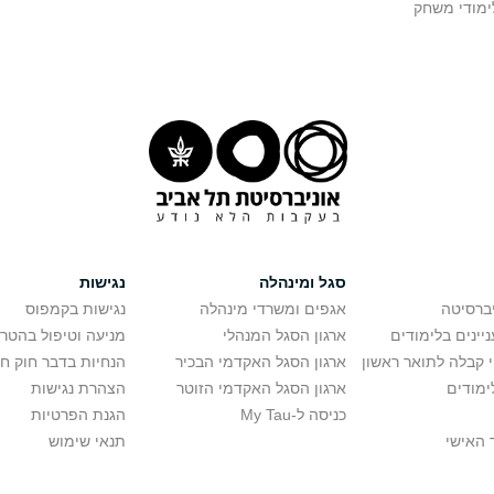
ימודי משחק
סגל ומינהלה
נגישות
יברסיטה
אגפים ומשרדי מינהלה
נגישות בקמפוס
יינים בלימודים
ארגון הסגל המנהלי
מניעה וטיפול בהטר
י קבלה לתואר ראשון
ארגון הסגל האקדמי הבכיר
הנחיות בדבר חוק ח
ימודים
ארגון הסגל האקדמי הזוטר
הצהרת נגישות
כניסה ל-My Tau
הגנת הפרטיות
 האישי
תנאי שימוש