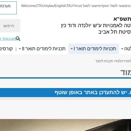
מערכת פ
טים
שער לסגל האקדמי
שער לסגל מנהלי
TAU
English
mytau
Welcome2TAU
 תשפ"א
חיפוש
ה לאמנויות
ע"ש יולנדה ודוד כץ
סיטת תל אביב
חיפוש באתר ז
לטה
תכניות לימודים תואר I
תכניות לימודים תואר II
קורסים
|
אדריכלות
> תכנית לימוד
וד
ים. יש להתעדכן באתר באופן שוטף