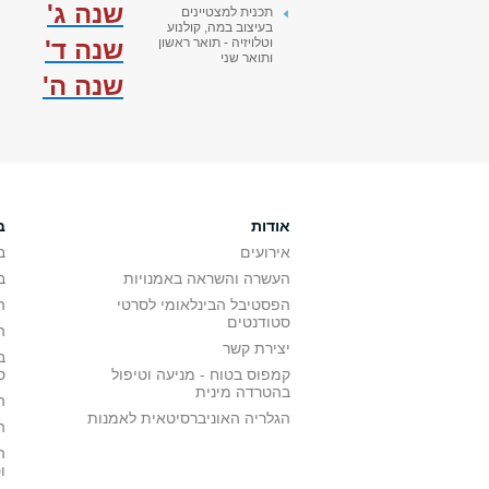
שנה ג'
תכנית למצטיינים
בעיצוב במה, קולנוע
שנה ד'
וטלויזיה - תואר ראשון
ותואר שני
שנה ה'
אודות
ב
אירועים
ב
העשרה והשראה באמנויות
ב
הפסטיבל הבינלאומי לסרטי
ה
סטודנטים
ה
יצירת קשר
ב
קמפוס בטוח - מניעה וטיפול
ס
בהטרדה מינית
ה
הגלריה האוניברסיטאית לאמנות
ה
ה
ו