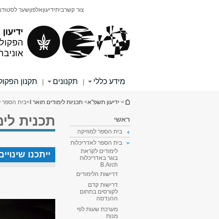
תוכן
תפריט
צור קשר
בית
ידיעון
אלפון
שער לסטודנ
עליון
ראשי
ידיעון
הפקולט
אוניבר
מידע כללי
תקנונים
תקנון הפקו
|
|
הינך נמצא כאן
>
ידיעון תשפ"א
>
תכניות לימודים תואר I
>
בית הספר ל
תכנית לימ
ראשי
בית הספר למוזיקה
בית הספר לאדריכלות
לימודים לקראת
ייתכנו שינוי
בוגר באדריכלות
B.Arch
דרישות הלימודים
דרישות קדם
לקורסים בתחום
ההנדסה
מערכת שעות לפי
מנות