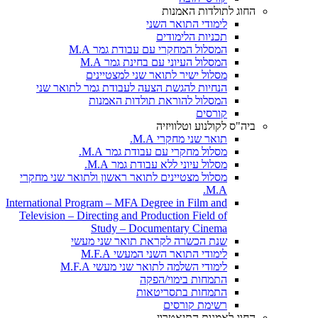
החוג לתולדות האמנות
לימודי התואר השני
תכניות הלימודים
המסלול המחקרי עם עבודת גמר M.A
המסלול העיוני עם בחינת גמר M.A
מסלול ישיר לתואר שני למצטיינים
הנחיות להגשת הצעה לעבודת גמר לתואר שני
המסלול להוראת תולדות האמנות
קורסים
ביה"ס לקולנוע וטלוויזיה
תואר שני מחקרי M.A.
מסלול מחקרי עם עבודת גמר M.A.
מסלול עיוני ללא עבודת גמר M.A.
מסלול מצטיינים לתואר ראשון ולתואר שני מחקרי
M.A.
International Program – MFA Degree in Film and
Television – Directing and Production Field of
Study – Documentary Cinema
שנת הכשרה לקראת תואר שני מעשי
לימודי התואר השני המעשי M.F.A
לימודי השלמה לתואר שני מעשי M.F.A
התמחות בימוי/הפקה
התמחות בתסריטאות
רשימת קורסים
החוג לאמנות התיאטרון