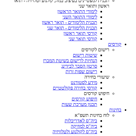
תכנית למצטיינים בעיצוב במה, קולנוע וטלויזיה - תואר
ראשון ותואר שני
לימודי התואר הראשון
לימודי התואר השני
תכנית הלימודים - תואר ראשון
תכנית הלימודים - תואר שני
קורסי תואר ראשון
קורסי תואר שני
קורסים
רישום לקורסים
שיטות רישום
הנחיות לרישום בשיטת המכרז
סרטון הסבר לבידינג
רישום שפות זרות
שיעורי בחירה
מידע לסטודנט
קורסי בחירה פקולטטיים
חיפוש קורסים
חיפוש קורסים
תכנון מערכת שעות
בחינות
לוח בחינות תשפ"א
ביה"ס לאדריכלות
ביה"ס למוזיקה
ביה"ס לקולנוע ולטלוויזיה