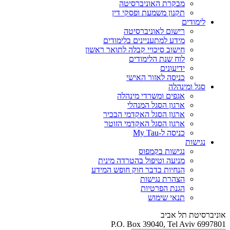
מבקרת האוניברסיטה
תקנון משמעת ופסקי דין
לימודים
רישום לאוניברסיטה
מידע למתעניינים בלימודים
חישוב סיכויי קבלה לתואר ראשון
לוח שנת הלימודים
ידיעונים
כניסה לאזור האישי
סגל ומינהלה
אגפים ומשרדי מינהלה
ארגון הסגל המנהלי
ארגון הסגל האקדמי הבכיר
ארגון הסגל האקדמי הזוטר
כניסה ל-My Tau
נגישות
נגישות בקמפוס
מניעה וטיפול בהטרדה מינית
הנחיות בדבר חוק חופש המידע
הצהרת נגישות
הגנת הפרטיות
תנאי שימוש
אוניברסיטת תל אביב
P.O. Box 39040, Tel Aviv 6997801