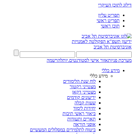
דילוג לתוכן העיקרי
תפריט עליון
תפריט ראשי
תוכן ראשי
ידיעון תשפ"א
הפקולטה לאמנויות
אוניברסיטת תל אביב
מערכת פניות
אזור אישי לסטודנטים.יות
להרשמה
מידע כללי
מידע כללי
לוח שנת הלימודים
מצטייני רקטור
מצטייני דקאן
ידיעונים קודמים
שעות קבלה
יחידות לימוד
ביאור ראשי תיבות
תארים ותעודות
אופני הוראה
ביטוח לתלמידים במסלולים המעשיים