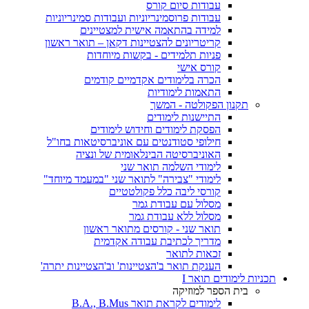
עבודות סיום קורס
עבודות פרוסמינריוניות ועבודות סמינריוניות
למידה בהתאמה אישית למצטיינים
קריטריונים להצטיינות דקאן – תואר ראשון
פניות תלמידים - בקשות מיוחדות
קורס אישי
הכרה בלימודים אקדמיים קודמים
התאמות לימודיות
תקנון הפקולטה - המשך
התיישנות לימודים
הפסקת לימודים וחידוש לימודים
חילופי סטודנטים עם אוניברסיטאות בחו"ל
האוניברסיטה הבינלאומית של ונציה
לימודי השלמה תואר שני
לימודי "צבירה" לתואר שני "במעמד מיוחד"
קורסי ליבה כלל פקולטטיים
מסלול עם עבודת גמר
מסלול ללא עבודת גמר
תואר שני - קורסים מתואר ראשון
מדריך לכתיבת עבודה אקדמית
זכאות לתואר
הענקת תואר ב'הצטיינות' וב'הצטיינות יתרה'
תכניות לימודים תואר I
בית הספר למוזיקה
לימודים לקראת תואר B.A., B.Mus