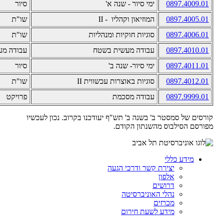
0897.4009.01
ימי סיור - שנה א
'
סיור
0897.4005.01
המוזיאון וקהליו -
II
שו"ת
0897.4006.01
סוגיות חוקיות ומנהליות
שו"ת
0897.4010.01
עבודה מעשית בשטח
עבודה מע
0897.4011.01
ימי סיור- שנה ב'
סיור
0897.4012.01
סוגיות באוצרות עכשווית II
שו"ת
0897.9999.01
עבודה מסכמת
פרויקט
קורסים של סמסטר ב' בשנה ב' תש"ף יעודכנו בקרוב. נכון לעכשיו
מפורסם הסילבוס מהשנתון הקודם.
מידע כללי
יצירת קשר ודרכי הגעה
אלפון
דרושים
נהלי האוניברסיטה
מכרזים
מידע לשעת חירום