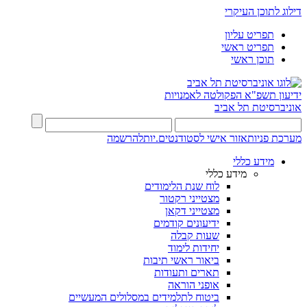
דילוג לתוכן העיקרי
תפריט עליון
תפריט ראשי
תוכן ראשי
ידיעון תשפ"א
הפקולטה לאמנויות
אוניברסיטת תל אביב
מערכת פניות
אזור אישי לסטודנטים.יות
להרשמה
מידע כללי
מידע כללי
לוח שנת הלימודים
מצטייני רקטור
מצטייני דקאן
ידיעונים קודמים
שעות קבלה
יחידות לימוד
ביאור ראשי תיבות
תארים ותעודות
אופני הוראה
ביטוח לתלמידים במסלולים המעשיים