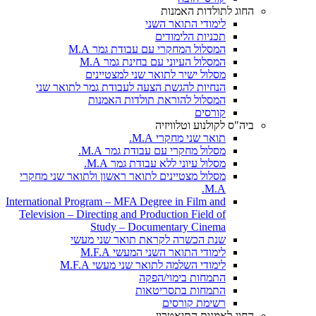
החוג לתולדות האמנות
לימודי התואר השני
תכניות הלימודים
המסלול המחקרי עם עבודת גמר M.A
המסלול העיוני עם בחינת גמר M.A
מסלול ישיר לתואר שני למצטיינים
הנחיות להגשת הצעה לעבודת גמר לתואר שני
המסלול להוראת תולדות האמנות
קורסים
ביה"ס לקולנוע וטלוויזיה
תואר שני מחקרי M.A.
מסלול מחקרי עם עבודת גמר M.A.
מסלול עיוני ללא עבודת גמר M.A.
מסלול מצטיינים לתואר ראשון ולתואר שני מחקרי
M.A.
International Program – MFA Degree in Film and
Television – Directing and Production Field of
Study – Documentary Cinema
שנת הכשרה לקראת תואר שני מעשי
לימודי התואר השני המעשי M.F.A
לימודי השלמה לתואר שני מעשי M.F.A
התמחות בימוי/הפקה
התמחות בתסריטאות
רשימת קורסים
החוג לאמנות התיאטרון