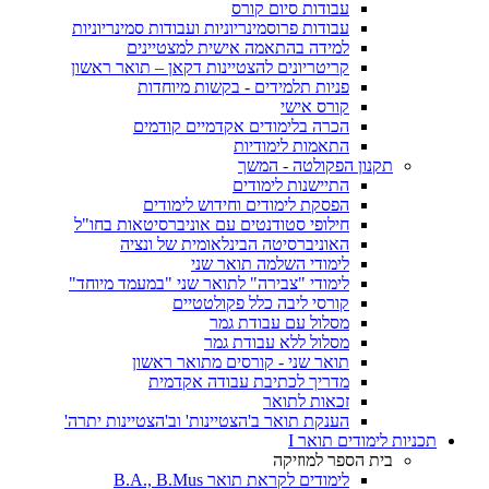
עבודות סיום קורס
עבודות פרוסמינריוניות ועבודות סמינריוניות
למידה בהתאמה אישית למצטיינים
קריטריונים להצטיינות דקאן – תואר ראשון
פניות תלמידים - בקשות מיוחדות
קורס אישי
הכרה בלימודים אקדמיים קודמים
התאמות לימודיות
תקנון הפקולטה - המשך
התיישנות לימודים
הפסקת לימודים וחידוש לימודים
חילופי סטודנטים עם אוניברסיטאות בחו"ל
האוניברסיטה הבינלאומית של ונציה
לימודי השלמה תואר שני
לימודי "צבירה" לתואר שני "במעמד מיוחד"
קורסי ליבה כלל פקולטטיים
מסלול עם עבודת גמר
מסלול ללא עבודת גמר
תואר שני - קורסים מתואר ראשון
מדריך לכתיבת עבודה אקדמית
זכאות לתואר
הענקת תואר ב'הצטיינות' וב'הצטיינות יתרה'
תכניות לימודים תואר I
בית הספר למוזיקה
לימודים לקראת תואר B.A., B.Mus