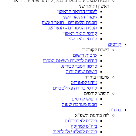
תכנית למצטיינים בעיצוב במה, קולנוע וטלויזיה - תואר
ראשון ותואר שני
לימודי התואר הראשון
לימודי התואר השני
תכנית הלימודים - תואר ראשון
תכנית הלימודים - תואר שני
קורסי תואר ראשון
קורסי תואר שני
קורסים
רישום לקורסים
שיטות רישום
הנחיות לרישום בשיטת המכרז
סרטון הסבר לבידינג
רישום שפות זרות
שיעורי בחירה
מידע לסטודנט
קורסי בחירה פקולטטיים
חיפוש קורסים
חיפוש קורסים
תכנון מערכת שעות
בחינות
לוח בחינות תשפ"א
ביה"ס לאדריכלות
ביה"ס למוזיקה
ביה"ס לקולנוע ולטלוויזיה