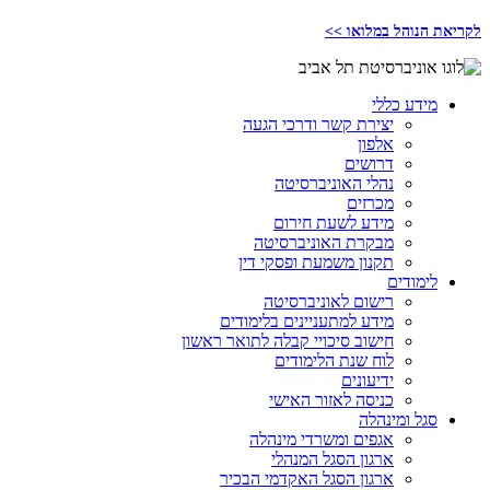
לקריאת הנוהל במלואו >>
מידע כללי
יצירת קשר ודרכי הגעה
אלפון
דרושים
נהלי האוניברסיטה
מכרזים
מידע לשעת חירום
מבקרת האוניברסיטה
תקנון משמעת ופסקי דין
לימודים
רישום לאוניברסיטה
מידע למתעניינים בלימודים
חישוב סיכויי קבלה לתואר ראשון
לוח שנת הלימודים
ידיעונים
כניסה לאזור האישי
סגל ומינהלה
אגפים ומשרדי מינהלה
ארגון הסגל המנהלי
ארגון הסגל האקדמי הבכיר