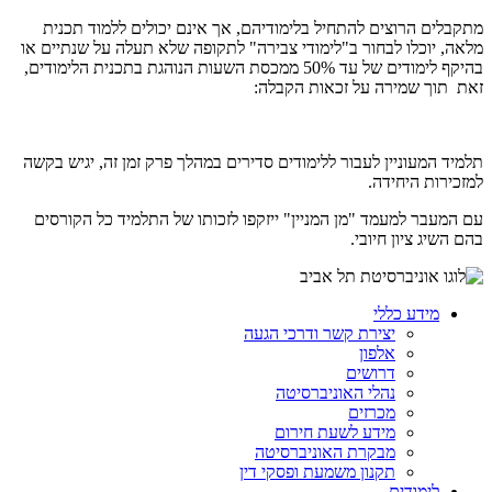
מתקבלים הרוצים להתחיל בלימודיהם, אך אינם יכולים ללמוד תכנית
מלאה, יוכלו לבחור ב"לימודי צבירה" לתקופה שלא תעלה על שנתיים או
בהיקף לימודים של עד 50% ממכסת השעות הנוהגת בתכנית הלימודים,
זאת תוך שמירה על זכאות הקבלה:
תלמיד המעוניין לעבור ללימודים סדירים במהלך פרק זמן זה, יגיש בקשה
למזכירות היחידה.
עם המעבר למעמד "מן המניין" ייזקפו לזכותו של התלמיד כל הקורסים
בהם השיג ציון חיובי.
מידע כללי
יצירת קשר ודרכי הגעה
אלפון
דרושים
נהלי האוניברסיטה
מכרזים
מידע לשעת חירום
מבקרת האוניברסיטה
תקנון משמעת ופסקי דין
לימודים