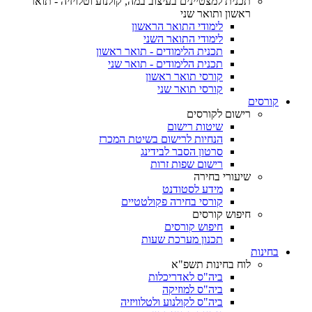
תכנית למצטיינים בעיצוב במה, קולנוע וטלויזיה - תואר
ראשון ותואר שני
לימודי התואר הראשון
לימודי התואר השני
תכנית הלימודים - תואר ראשון
תכנית הלימודים - תואר שני
קורסי תואר ראשון
קורסי תואר שני
קורסים
רישום לקורסים
שיטות רישום
הנחיות לרישום בשיטת המכרז
סרטון הסבר לבידינג
רישום שפות זרות
שיעורי בחירה
מידע לסטודנט
קורסי בחירה פקולטטיים
חיפוש קורסים
חיפוש קורסים
תכנון מערכת שעות
בחינות
לוח בחינות תשפ"א
ביה"ס לאדריכלות
ביה"ס למוזיקה
ביה"ס לקולנוע ולטלוויזיה