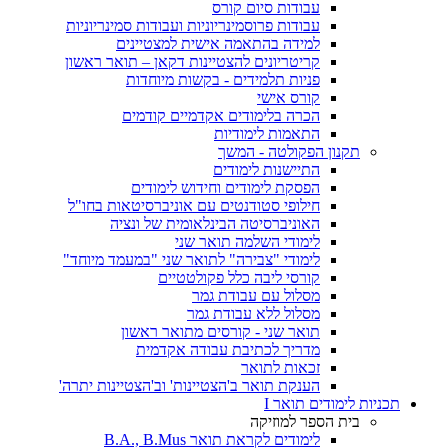
עבודות סיום קורס
עבודות פרוסמינריוניות ועבודות סמינריוניות
למידה בהתאמה אישית למצטיינים
קריטריונים להצטיינות דקאן – תואר ראשון
פניות תלמידים - בקשות מיוחדות
קורס אישי
הכרה בלימודים אקדמיים קודמים
התאמות לימודיות
תקנון הפקולטה - המשך
התיישנות לימודים
הפסקת לימודים וחידוש לימודים
חילופי סטודנטים עם אוניברסיטאות בחו"ל
האוניברסיטה הבינלאומית של ונציה
לימודי השלמה תואר שני
לימודי "צבירה" לתואר שני "במעמד מיוחד"
קורסי ליבה כלל פקולטטיים
מסלול עם עבודת גמר
מסלול ללא עבודת גמר
תואר שני - קורסים מתואר ראשון
מדריך לכתיבת עבודה אקדמית
זכאות לתואר
הענקת תואר ב'הצטיינות' וב'הצטיינות יתרה'
תכניות לימודים תואר I
בית הספר למוזיקה
לימודים לקראת תואר B.A., B.Mus