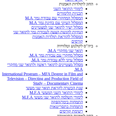
החוג לתולדות האמנות
לימודי התואר השני
תכניות הלימודים
המסלול המחקרי עם עבודת גמר M.A
המסלול העיוני עם בחינת גמר M.A
מסלול ישיר לתואר שני למצטיינים
הנחיות להגשת הצעה לעבודת גמר לתואר שני
המסלול להוראת תולדות האמנות
קורסים
ביה"ס לקולנוע וטלוויזיה
תואר שני מחקרי M.A.
מסלול מחקרי עם עבודת גמר M.A.
מסלול עיוני ללא עבודת גמר M.A.
מסלול מצטיינים לתואר ראשון ולתואר שני מחקרי
M.A.
International Program – MFA Degree in Film and
Television – Directing and Production Field of
Study – Documentary Cinema
שנת הכשרה לקראת תואר שני מעשי
לימודי התואר השני המעשי M.F.A
לימודי השלמה לתואר שני מעשי M.F.A
התמחות בימוי/הפקה
התמחות בתסריטאות
רשימת קורסים
החוג לאמנות התיאטרון