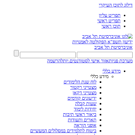
דילוג לתוכן העיקרי
תפריט עליון
תפריט ראשי
תוכן ראשי
ידיעון תשפ"א
הפקולטה לאמנויות
אוניברסיטת תל אביב
מערכת פניות
אזור אישי לסטודנטים.יות
להרשמה
מידע כללי
מידע כללי
לוח שנת הלימודים
מצטייני רקטור
מצטייני דקאן
ידיעונים קודמים
שעות קבלה
יחידות לימוד
ביאור ראשי תיבות
תארים ותעודות
אופני הוראה
ביטוח לתלמידים במסלולים המעשיים