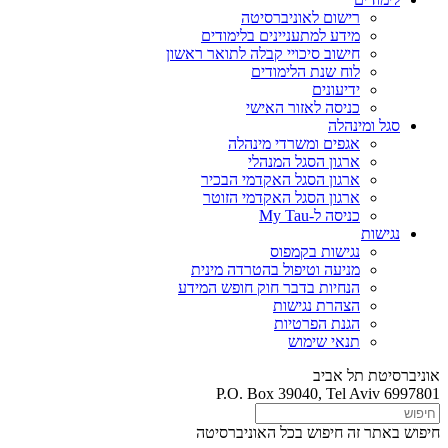
רישום לאוניברסיטה
מידע למתעניינים בלימודים
חישוב סיכויי קבלה לתואר ראשון
לוח שנת הלימודים
ידיעונים
כניסה לאזור האישי
סגל ומינהלה
אגפים ומשרדי מינהלה
ארגון הסגל המנהלי
ארגון הסגל האקדמי הבכיר
ארגון הסגל האקדמי הזוטר
כניסה ל-My Tau
נגישות
נגישות בקמפוס
מניעה וטיפול בהטרדה מינית
הנחיות בדבר חוק חופש המידע
הצהרת נגישות
הגנת הפרטיות
תנאי שימוש
אוניברסיטת תל אביב
P.O. Box 39040, Tel Aviv 6997801
חיפוש באתר זה
חיפוש בכל האוניברסיטה